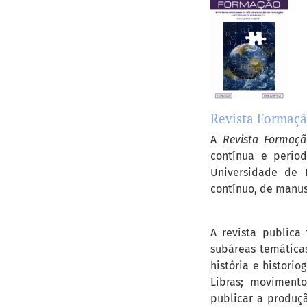
Revista Formaç
A
Revista Formaçã
contínua e perio
Universidade de 
contínuo, de manusc
A revista publica
subáreas temáticas
história e historio
Libras; movimento
publicar a produçã