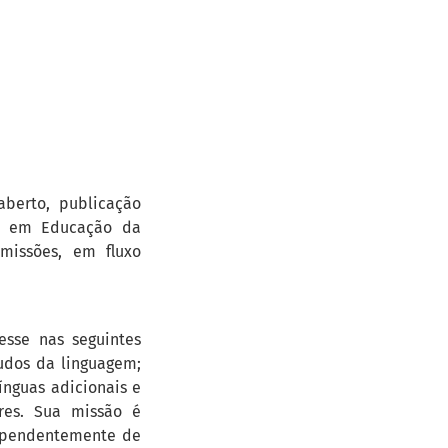
aberto, publicação
ão em Educação da
missões, em fluxo
esse nas seguintes
tudos da linguagem;
línguas adicionais e
ares. Sua missão é
ndependentemente de