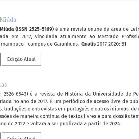
rnals##
 Miúda
Miúda (ISSN 2525-5169)
é uma revista online da área de Letr
riada em 2017, vinculada atualmente ao Mestrado Profiss
ernambuco - campus de Garanhuns.
Qualis
2017-2020: B1
Edição Atual
ras
SN: 2526-6543) é a revista de História da Universidade de 
 criada no ano de 2017. É um periódico de acesso livre de pub
s, traduções e entrevistas em português e outros idiomas, de
sões de maneira contínua de textos livres e para dossiês temá
o de 2022 e voltará a ser publicada a partir de 2024.
Edição Atual