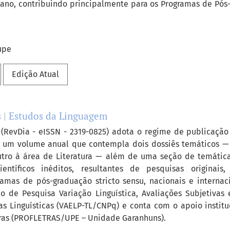
no, contribuindo principalmente para os Programas de Pós-
upe
Edição Atual
s | Estudos da Linguagem
 (RevDia - eISSN - 2319-0825) adota o regime de publicação
 um volume anual que contempla dois dossiês temáticos —
utro à área de Literatura — além de uma seção de temática
ientíficos inéditos, resultantes de pesquisas originais,
amas de pós-graduação stricto sensu, nacionais e internac
o de Pesquisa Variação Linguística, Avaliações Subjetivas
as Linguísticas (VAELP-TL/CNPq) e conta com o apoio instit
tras (PROFLETRAS/UPE – Unidade Garanhuns).