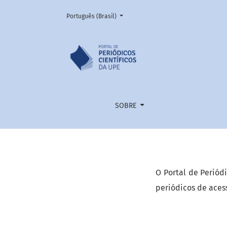
Mudar o idioma. O atual é:
Português (Brasil)
Portal de Periódicos Científico
SOBRE
O Portal de Periód
periódicos de aces