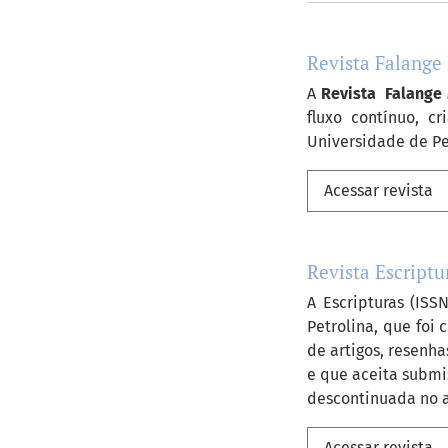
##journal.jou
Revista Falange
A
Revista Falange 
fluxo contínuo, c
Universidade de P
Acessar revista
Revista Escriptu
A Escripturas (IS
Petrolina, que foi
de artigos, resenha
e que aceita submis
descontinuada no an
Acessar revista