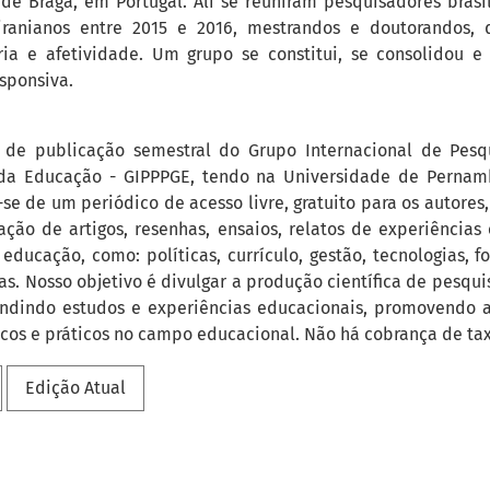
de Braga, em Portugal. Ali se reuniram pesquisadores brasil
ranianos entre 2015 e 2016, mestrandos e doutorandos, 
ria e afetividade. Um grupo se constitui, se consolidou 
esponsiva.
de publicação semestral do Grupo Internacional de Pesqu
 da Educação - GIPPPGE, tendo na Universidade de Pernam
a-se de um periódico de acesso livre, gratuito para os autores,
ção de artigos, resenhas, ensaios, relatos de experiências 
educação, como: políticas, currículo, gestão, tecnologias, f
as. Nosso objetivo é divulgar a produção científica de pesqui
fundindo estudos e experiências educacionais, promovendo a
cos e práticos no campo educacional. Não há cobrança de tax
Edição Atual