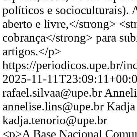
políticos e socioculturais).
aberto e livre,</strong> <s
cobrança</strong> para sub
artigos.</p>
https://periodicos.upe.br/i
2025-11-11T23:09:11+00:
rafael.silvaa@upe.br
Anneli
annelise.lins@upe.br
Kadja
kadja.tenorio@upe.br
<p>A Base Nacional Comum