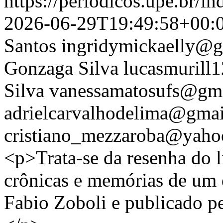
https://periodicos.upe.br/i
2026-06-29T19:49:58+00:
Santos
ingridymickaelly@
Gonzaga Silva
lucasmuril
Silva
vanessamatosufs@gm
adrielcarvalhodelima@gma
cristiano_mezzaroba@yaho
<p>Trata-se da resenha do 
crônicas e memórias de um 
Fabio Zoboli e publicado p