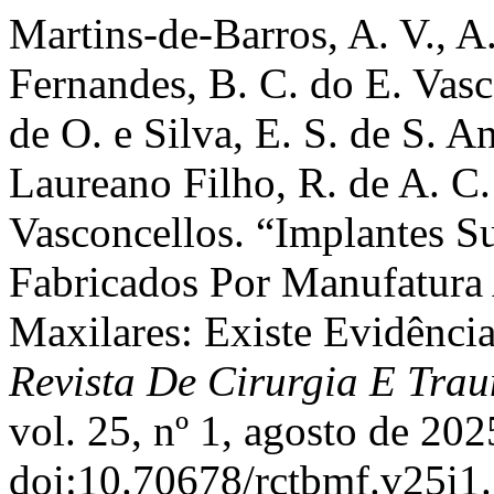
Martins-de-Barros, A. V., A
Fernandes, B. C. do E. Vasc
de O. e Silva, E. S. de S. A
Laureano Filho, R. de A. C.
Vasconcellos. “Implantes Su
Fabricados Por Manufatura 
Maxilares: Existe Evidênci
Revista De Cirurgia E Tra
vol. 25, nº 1, agosto de 2025
doi:10.70678/rctbmf.v25i1