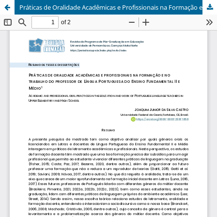
Práticas de Oralidade Acadêmicas e Profissionais na Formação e no Trabalho do Professor de Língua Portuguesa do Ensino Fundamental II e Médio