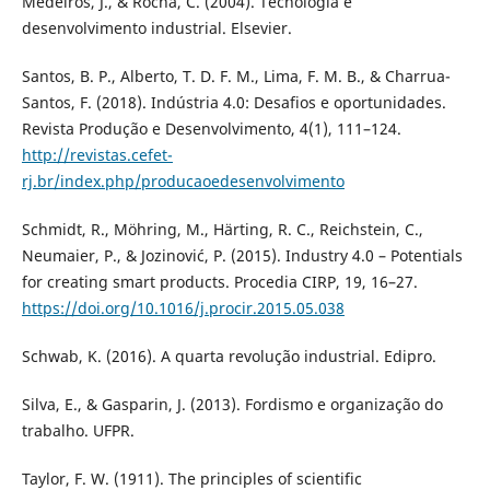
Medeiros, J., & Rocha, C. (2004). Tecnologia e
desenvolvimento industrial. Elsevier.
Santos, B. P., Alberto, T. D. F. M., Lima, F. M. B., & Charrua-
Santos, F. (2018). Indústria 4.0: Desafios e oportunidades.
Revista Produção e Desenvolvimento, 4(1), 111–124.
http://revistas.cefet-
rj.br/index.php/producaoedesenvolvimento
Schmidt, R., Möhring, M., Härting, R. C., Reichstein, C.,
Neumaier, P., & Jozinović, P. (2015). Industry 4.0 – Potentials
for creating smart products. Procedia CIRP, 19, 16–27.
https://doi.org/10.1016/j.procir.2015.05.038
Schwab, K. (2016). A quarta revolução industrial. Edipro.
Silva, E., & Gasparin, J. (2013). Fordismo e organização do
trabalho. UFPR.
Taylor, F. W. (1911). The principles of scientific