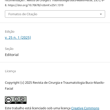
recomendação?.
Revista De Cirurgia E Traumatologia Buco-Maxilo-Facial
,
25
(1), 6–
8. https://doi.org/10.70678/rctbmf.v25i1.1319
Fomatos de Citação
Edição
v. 25 n. 1 (2025)
Seção
Editorial
Licença
Copyright (c) 2025 Revista de Cirurgia e Traumatologia Buco-Maxilo-
Facial
Este trabalho está licenciado sob uma licença
Creative Commons