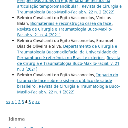
Perspectivas atuais da engenharia de tecidos da
articulação temporomandibular
,
Revista de Cirurgia e
Traumatologia Buco-Maxilo-Facial: v. 22 n. 2 (2022)
Belmiro Cavalcanti do Egito Vasconcelos, Vinicius
Balan,
Biomateriais e reconstrução óssea da face
,
Revista de Cirurgia e Traumatologia Buco-Maxilo-
Facial: v. 21 n. 4 (2021)
Belmiro Cavalcanti do Egito Vasconcelos, Emanuel
Dias de Oliveira e Silva,
Departamento de Cirurgia e
Traumatologia Bucomaxilofacial da Universidade de
Pernambuco é referência no Brasil e exterior
,
Revista
de Cirurgia e Traumatologia Buco-Maxilo-Facial: v. 21
n. 3 (2021)
Belmiro Cavalcanti do Egito Vasconcelos,
Impacto do
trauma de face sobre o sistema público de saúde
brasileiro
,
Revista de Cirurgia e Traumatologia Buco-
Maxilo-Facial: v. 22 n. 1 (2022)
<<
<
1
2
3
4
5
>
>>
Idioma