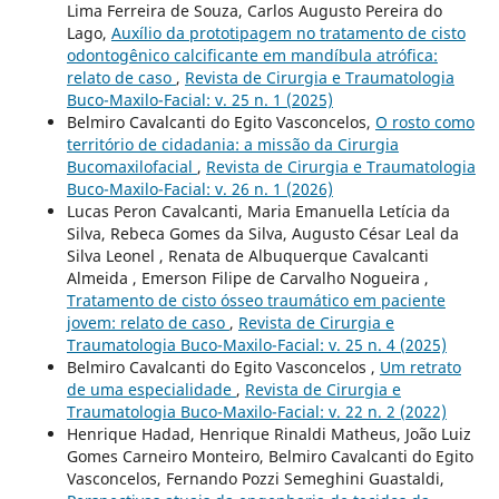
Lima Ferreira de Souza, Carlos Augusto Pereira do
Lago,
Auxílio da prototipagem no tratamento de cisto
odontogênico calcificante em mandíbula atrófica:
relato de caso
,
Revista de Cirurgia e Traumatologia
Buco-Maxilo-Facial: v. 25 n. 1 (2025)
Belmiro Cavalcanti do Egito Vasconcelos,
O rosto como
território de cidadania: a missão da Cirurgia
Bucomaxilofacial
,
Revista de Cirurgia e Traumatologia
Buco-Maxilo-Facial: v. 26 n. 1 (2026)
Lucas Peron Cavalcanti, Maria Emanuella Letícia da
Silva, Rebeca Gomes da Silva, Augusto César Leal da
Silva Leonel , Renata de Albuquerque Cavalcanti
Almeida , Emerson Filipe de Carvalho Nogueira ,
Tratamento de cisto ósseo traumático em paciente
jovem: relato de caso
,
Revista de Cirurgia e
Traumatologia Buco-Maxilo-Facial: v. 25 n. 4 (2025)
Belmiro Cavalcanti do Egito Vasconcelos ,
Um retrato
de uma especialidade
,
Revista de Cirurgia e
Traumatologia Buco-Maxilo-Facial: v. 22 n. 2 (2022)
Henrique Hadad, Henrique Rinaldi Matheus, João Luiz
Gomes Carneiro Monteiro, Belmiro Cavalcanti do Egito
Vasconcelos, Fernando Pozzi Semeghini Guastaldi,