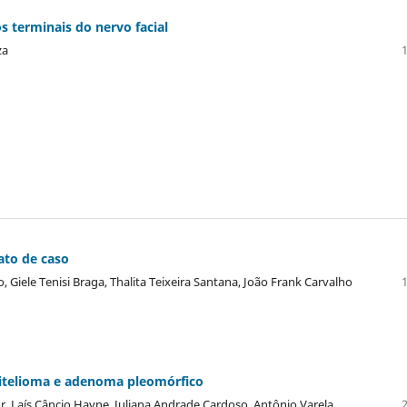
 terminais do nervo facial
za
ato de caso
 Giele Tenisi Braga, Thalita Teixeira Santana, João Frank Carvalho
pitelioma e adenoma pleomórfico
or, Laís Câncio Hayne, Juliana Andrade Cardoso, Antônio Varela