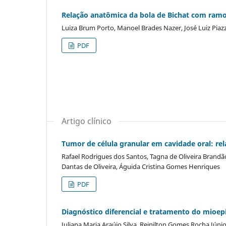
Relação anatômica da bola de Bichat com ramos
Luiza Brum Porto, Manoel Brades Nazer, José Luiz Piaz
PDF
Artigo clínico
Tumor de célula granular em cavidade oral: rel
Rafael Rodrigues dos Santos, Tagna de Oliveira Brandão,
Dantas de Oliveira, Águida Cristina Gomes Henriques
PDF
Diagnóstico diferencial e tratamento do mioe
Juliana Maria Araújo Silva, Reinilton Gomes Rocha Júni