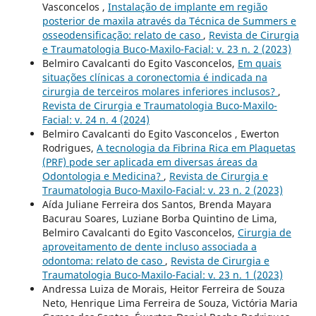
Vasconcelos ,
Instalação de implante em região
posterior de maxila através da Técnica de Summers e
osseodensificação: relato de caso
,
Revista de Cirurgia
e Traumatologia Buco-Maxilo-Facial: v. 23 n. 2 (2023)
Belmiro Cavalcanti do Egito Vasconcelos,
Em quais
situações clínicas a coronectomia é indicada na
cirurgia de terceiros molares inferiores inclusos?
,
Revista de Cirurgia e Traumatologia Buco-Maxilo-
Facial: v. 24 n. 4 (2024)
Belmiro Cavalcanti do Egito Vasconcelos , Ewerton
Rodrigues,
A tecnologia da Fibrina Rica em Plaquetas
(PRF) pode ser aplicada em diversas áreas da
Odontologia e Medicina?
,
Revista de Cirurgia e
Traumatologia Buco-Maxilo-Facial: v. 23 n. 2 (2023)
Aída Juliane Ferreira dos Santos, Brenda Mayara
Bacurau Soares, Luziane Borba Quintino de Lima,
Belmiro Cavalcanti do Egito Vasconcelos,
Cirurgia de
aproveitamento de dente incluso associada a
odontoma: relato de caso
,
Revista de Cirurgia e
Traumatologia Buco-Maxilo-Facial: v. 23 n. 1 (2023)
Andressa Luiza de Morais, Heitor Ferreira de Souza
Neto, Henrique Lima Ferreira de Souza, Victória Maria