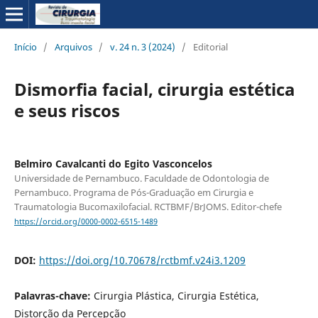
Início
/
Arquivos
/
v. 24 n. 3 (2024)
/
Editorial
Dismorfia facial, cirurgia estética
e seus riscos
Belmiro Cavalcanti do Egito Vasconcelos
Universidade de Pernambuco. Faculdade de Odontologia de
Pernambuco. Programa de Pós-Graduação em Cirurgia e
Traumatologia Bucomaxilofacial. RCTBMF/BrJOMS. Editor-chefe
https://orcid.org/0000-0002-6515-1489
DOI:
https://doi.org/10.70678/rctbmf.v24i3.1209
Palavras-chave:
Cirurgia Plástica, Cirurgia Estética,
Distorção da Percepção