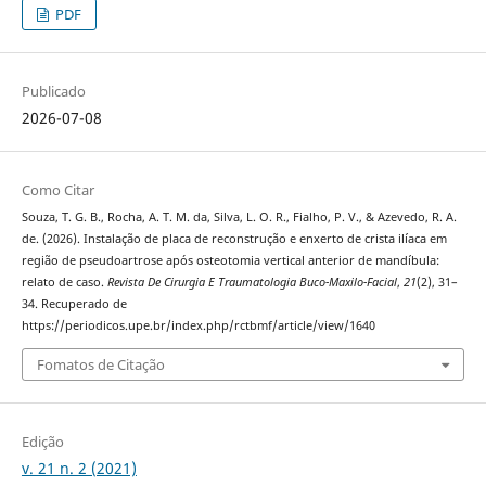
PDF
Publicado
2026-07-08
Como Citar
Souza, T. G. B., Rocha, A. T. M. da, Silva, L. O. R., Fialho, P. V., & Azevedo, R. A.
de. (2026). Instalação de placa de reconstrução e enxerto de crista ilíaca em
região de pseudoartrose após osteotomia vertical anterior de mandíbula:
relato de caso.
Revista De Cirurgia E Traumatologia Buco-Maxilo-Facial
,
21
(2), 31–
34. Recuperado de
https://periodicos.upe.br/index.php/rctbmf/article/view/1640
Fomatos de Citação
Edição
v. 21 n. 2 (2021)