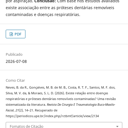
por aspiração.
Conclusão:
Com base nos estudos avaliados
existe associação entre as próteses dentárias removíveis
contaminadas e doenças respiratórias.
PDF
Publicado
2026-07-08
Como Citar
Neves, B. da R., Gonçalves, M. B. de M. B., Costa, R. T. F., Santos, M. F. dos,
Silva, M. V. da, & Moraes, S. L. D. (2026). Existe relação entre doenças
respiratórias e próteses dentárias removíveis contaminadas? Uma revisão
sistematizada da literatura.
Revista De Cirurgia E Traumatologia Buco-Maxilo-
Facial
,
21
(2), 14–21. Recuperado de
https://periodicos.upe.br/index.php/rctbmf/article/view/2134
Fomatos de Citação