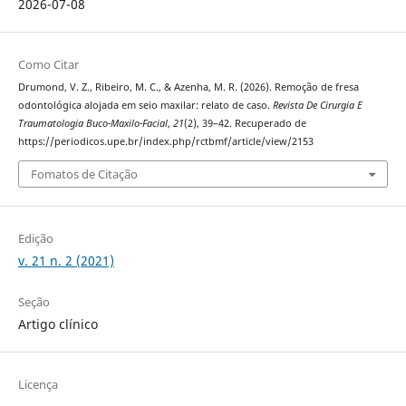
2026-07-08
Como Citar
Drumond, V. Z., Ribeiro, M. C., & Azenha, M. R. (2026). Remoção de fresa
odontológica alojada em seio maxilar: relato de caso.
Revista De Cirurgia E
Traumatologia Buco-Maxilo-Facial
,
21
(2), 39–42. Recuperado de
https://periodicos.upe.br/index.php/rctbmf/article/view/2153
Fomatos de Citação
Edição
v. 21 n. 2 (2021)
Seção
Artigo clínico
Licença