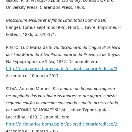
GLARE, P. G. W.
Oxford Latin Dictionary
. London: Oxford
University Press: Clarendon Press, 1968.
Glossarium Mediae et Infimae Latinitatis
(Domino Du
Cange). Tomus septimus (R-S). Niort, L. Favre, Imprimeur-
Éditeur, 1886, p. 370-371.
PINTO, Luiz Maria da Silva.
Diccionario da Lingua Brasileira
por Luiz Maria da Silva Pinto, natural da Provincia de Goyaz
.
Na Typographia de Silva, 1832. Disponible em:
http://dicionarios.bbm.usp.br/pt-br/dicionario/edicao/3
.
Accedido el 10 marzo 2017.
SILVA, Antonio Moraes.
Diccionario da lingua portugueza -
recompilado dos vocabularios impressos até agora, e nesta
segunda edição novamente emendado e muito acrescentado,
por ANTONIO DE MORAES SILVA
. Lisboa: Typographia
Lacerdina, 1813. Disponible em:
http://dicionarios.bbm.usp.br/pt-br/dicionario/edicao/2
.
Accedido el 10 marzo 2017.