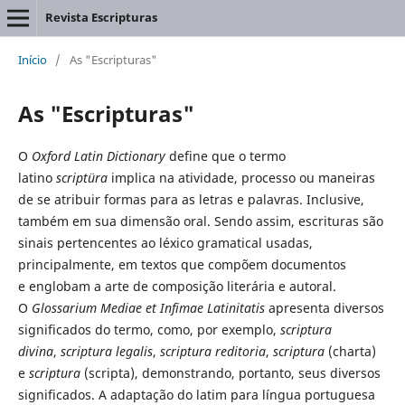
Revista Escripturas
Início
/
As "Escripturas"
As "Escripturas"
O
Oxford Latin Dictionary
define que o termo
latino
scriptüra
implica na atividade, processo ou maneiras
de se atribuir formas para as letras e palavras. Inclusive,
também em sua dimensão oral. Sendo assim, escrituras são
sinais pertencentes ao léxico gramatical usadas,
principalmente, em textos que compõem documentos
e englobam a arte de composição literária e autoral.
O
Glossarium Mediae et Infimae Latinitatis
apresenta diversos
significados do termo, como, por exemplo,
scriptura
divina
,
scriptura legalis
,
scriptura reditoria
,
scriptura
(charta)
e
scriptura
(scripta), demonstrando, portanto, seus diversos
significados. A adaptação do latim para língua portuguesa