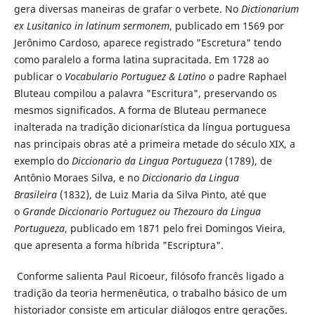
gera diversas maneiras de grafar o verbete. No
Dictionarium
ex Lusitanico in latinum sermonem
, publicado em 1569 por
Jerônimo Cardoso, aparece registrado "Escretura" tendo
como paralelo a forma latina supracitada. Em 1728 ao
publicar o
Vocabulario Portuguez & Latino o
padre Raphael
Bluteau compilou a palavra "Escritura", preservando os
mesmos significados. A forma de Bluteau permanece
inalterada na tradição dicionarística da língua portuguesa
nas principais obras até a primeira metade do século XIX, a
exemplo do
Diccionario da Lingua Portugueza
(1789), de
Antônio Moraes Silva, e no
Diccionario da Lingua
Brasileira
(1832), de Luiz Maria da Silva Pinto, até que
o
Grande Diccionario Portuguez ou Thezouro da Lingua
Portugueza
, publicado em 1871 pelo frei Domingos Vieira,
que apresenta a forma híbrida "Escriptura".
Conforme salienta Paul Ricoeur, filósofo francês ligado a
tradição da teoria hermenêutica, o trabalho básico de um
historiador consiste em articular diálogos entre gerações.