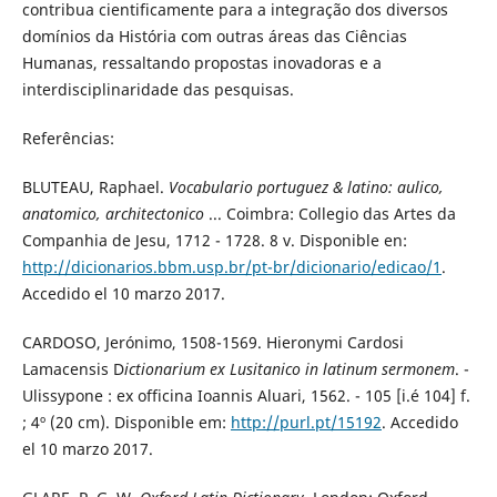
contribua cientificamente para a integração dos diversos
domínios da História com outras áreas das Ciências
Humanas, ressaltando propostas inovadoras e a
interdisciplinaridade das pesquisas.
Referências:
BLUTEAU, Raphael.
Vocabulario portuguez & latino: aulico,
anatomico, architectonico
... Coimbra: Collegio das Artes da
Companhia de Jesu, 1712 - 1728. 8 v. Disponible en:
http://dicionarios.bbm.usp.br/pt-br/dicionario/edicao/1
.
Accedido el 10 marzo 2017.
CARDOSO, Jerónimo, 1508-1569. Hieronymi Cardosi
Lamacensis D
ictionarium ex Lusitanico in latinum sermonem
. -
Ulissypone : ex officina Ioannis Aluari, 1562. - 105 [i.é 104] f.
; 4º (20 cm). Disponible em:
http://purl.pt/15192
. Accedido
el 10 marzo 2017.