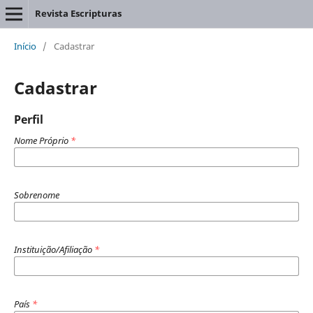
Revista Escripturas
Início
/
Cadastrar
Cadastrar
Perfil
Nome Próprio
*
Sobrenome
Instituição/Afiliação
*
País
*