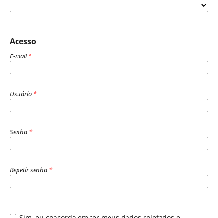
Acesso
E-mail
*
Usuário
*
Senha
*
Repetir senha
*
Sim, eu concordo em ter meus dados coletados e