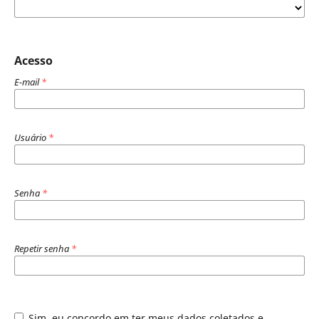
Acesso
E-mail
*
Usuário
*
Senha
*
Repetir senha
*
Sim, eu concordo em ter meus dados coletados e