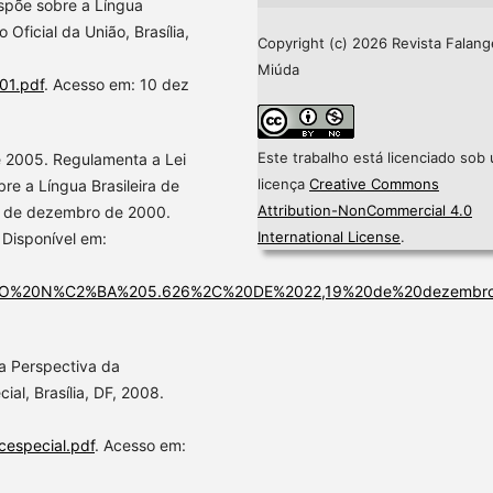
ispõe sobre a Língua
 Oficial da União, Brasília,
Copyright (c) 2026 Revista Falang
Miúda
01.pdf
. Acesso em: 10 dez
Este trabalho está licenciado sob
 2005. Regulamenta a Lei
licença
Creative Commons
re a Língua Brasileira de
Attribution-NonCommercial 4.0
 19 de dezembro de 2000.
International License
.
. Disponível em:
CRETO%20N%C2%BA%205.626%2C%20DE%2022,19%20de%20dezemb
na Perspectiva da
al, Brasília, DF, 2008.
cespecial.pdf
. Acesso em: