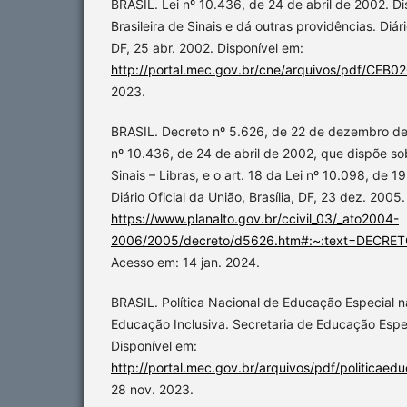
BRASIL. Lei nº 10.436, de 24 de abril de 2002. D
Brasileira de Sinais e dá outras providências. Diário
DF, 25 abr. 2002. Disponível em:
http://portal.mec.gov.br/cne/arquivos/pdf/CEB02
2023.
BRASIL. Decreto nº 5.626, de 22 de dezembro de
nº 10.436, de 24 de abril de 2002, que dispõe sob
Sinais – Libras, e o art. 18 da Lei nº 10.098, de
Diário Oficial da União, Brasília, DF, 23 dez. 2005
https://www.planalto.gov.br/ccivil_03/_ato2004-
2006/2005/decreto/d5626.htm#:~:text=DE
Acesso em: 14 jan. 2024.
BRASIL. Política Nacional de Educação Especial 
Educação Inclusiva. Secretaria de Educação Especi
Disponível em:
http://portal.mec.gov.br/arquivos/pdf/politicaedu
28 nov. 2023.