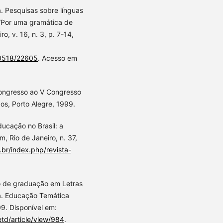
a. Pesquisas sobre línguas
 “Por uma gramática de
ro, v. 16, n. 3, p. 7-14,
/40518/22605
. Acesso em
ongresso ao V Congresso
os, Porto Alegre, 1999.
ucação no Brasil: a
 Rio de Janeiro, n. 37,
v.br/index.php/revista-
o de graduação em Letras
ia. Educação Temática
09. Disponível em:
etd/article/view/984
.