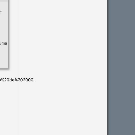
e
 uma
ro%20de%202000
.