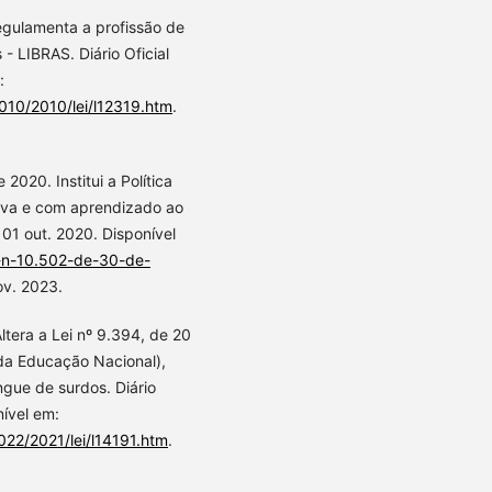
egulamenta a profissão de
 - LIBRAS. Diário Oficial
:
2010/2010/lei/l12319.htm
.
020. Institui a Política
siva e com aprendizado ao
, 01 out. 2020. Disponível
o-n-10.502-de-30-de-
ov. 2023.
ltera a Lei nº 9.394, de 20
da Educação Nacional),
gue de surdos. Diário
nível em:
022/2021/lei/l14191.htm
.