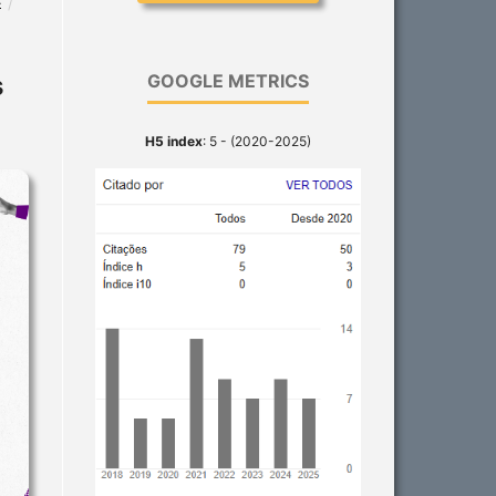
E
/
s
GOOGLE METRICS
H5 index
: 5 - (2020-2025)