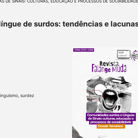
UAS DE SINAIS: CULTURAS, EDUCAÇÃO E PROCESSOS DE SOCIABILIDAD
íngue de surdos: tendências e lacuna
linguísmo, surdez