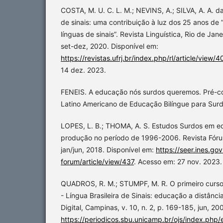
COSTA, M. U. C. L. M.; NEVINS, A.; SILVA, A. A. d
de sinais: uma contribuição à luz dos 25 anos de
línguas de sinais”. Revista Linguística, Rio de Janei
set-dez, 2020. Disponível em:
https://revistas.ufrj.br/index.php/rl/article/view
14 dez. 2023.
FENEIS. A educação nós surdos queremos. Pré-c
Latino Americano de Educação Bilíngue para Surd
LOPES, L. B.; THOMA, A. S. Estudos Surdos em ed
produção no período de 1996-2006. Revista Fórum,
jan/jun, 2018. Disponível em:
https://seer.ines.go
forum/article/view/437
. Acesso em: 27 nov. 2023.
QUADROS, R. M.; STUMPF, M. R. O primeiro curs
- Língua Brasileira de Sinais: educação a distânc
Digital, Campinas, v. 10, n. 2, p. 169-185, jun, 20
https://periodicos.sbu.unicamp.br/ojs/index.php/