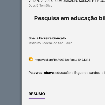
V. 10 N. 2 (2025): COMUNIDADES SURDAS E LÍNG
Dossiê Temático
Pesquisa em educação bil
Sheila Ferreira Gonçalo
Instituto Federal de São Paulo
https://doi.org/10.70678/refami.v10i2.1313
Palavras-chave:
educação bilíngue de surdos, bi
RESUMO