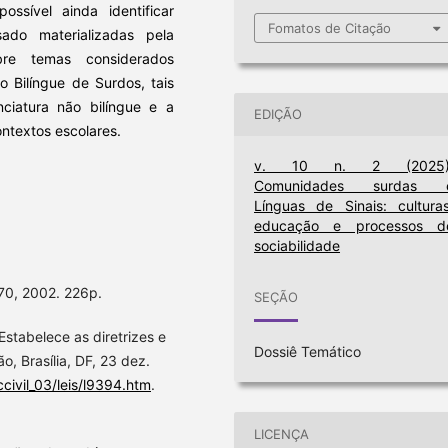
possível ainda identificar
Fomatos de Citação
ado materializadas pela
re temas considerados
 Bilíngue de Surdos, tais
iatura não bilíngue e a
EDIÇÃO
ntextos escolares.
v. 10 n. 2 (2025)
Comunidades surdas 
Línguas de Sinais: culturas
educação e processos d
sociabilidade
 70, 2002. 226p.
SEÇÃO
stabelece as diretrizes e
Dossiê Temático
o, Brasília, DF, 23 dez.
civil_03/leis/l9394.htm
.
LICENÇA