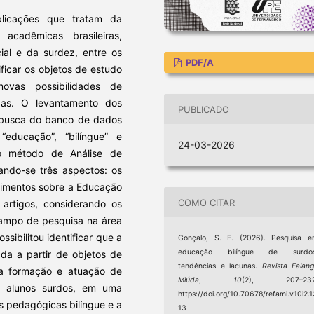
licações que tratam da
cadêmicas brasileiras,
ial e da surdez, entre os
PDF/A
ficar os objetos de estudo
ovas possibilidades de
das. O levantamento dos
PUBLICADO
e busca do banco de dados
 “educação”, “bilíngue” e
24-03-2026
no método de Análise de
ando-se três aspectos: os
cimentos sobre a Educação
COMO CITAR
 artigos, considerando os
campo de pesquisa na área
sibilitou identificar que a
Gonçalo, S. F. (2026). Pesquisa 
educação bilíngue de surdos
da a partir de objetos de
tendências e lacunas.
Revista Falan
 a formação e atuação de
Miúda
,
10
(2), 207–232
om alunos surdos, em uma
https://doi.org/10.70678/refami.v10i2.
as pedagógicas bilíngue e a
13