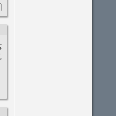
:
e
,
e