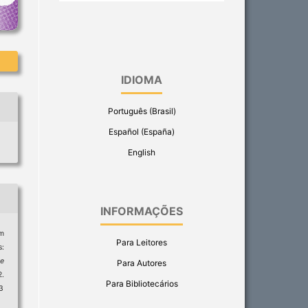
IDIOMA
Português (Brasil)
Español (España)
English
INFORMAÇÕES
em
Para Leitores
:
ge
Para Autores
.
Para Bibliotecários
13