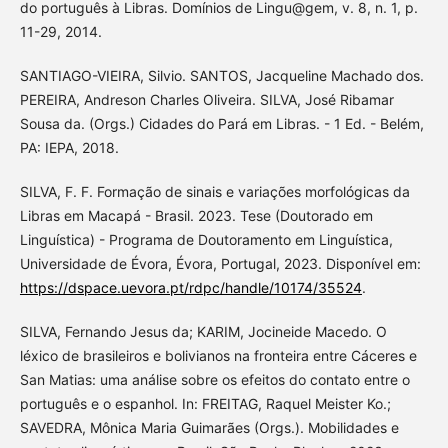
do português à Libras. Domínios de Lingu@gem, v. 8, n. 1, p.
11-29, 2014.
SANTIAGO-VIEIRA, Silvio. SANTOS, Jacqueline Machado dos.
PEREIRA, Andreson Charles Oliveira. SILVA, José Ribamar
Sousa da. (Orgs.) Cidades do Pará em Libras. - 1 Ed. - Belém,
PA: IEPA, 2018.
SILVA, F. F. Formação de sinais e variações morfológicas da
Libras em Macapá - Brasil. 2023. Tese (Doutorado em
Linguística) - Programa de Doutoramento em Linguística,
Universidade de Évora, Évora, Portugal, 2023. Disponível em:
https://dspace.uevora.pt/rdpc/handle/10174/35524
.
SILVA, Fernando Jesus da; KARIM, Jocineide Macedo. O
léxico de brasileiros e bolivianos na fronteira entre Cáceres e
San Matias: uma análise sobre os efeitos do contato entre o
português e o espanhol. In: FREITAG, Raquel Meister Ko.;
SAVEDRA, Mônica Maria Guimarães (Orgs.). Mobilidades e