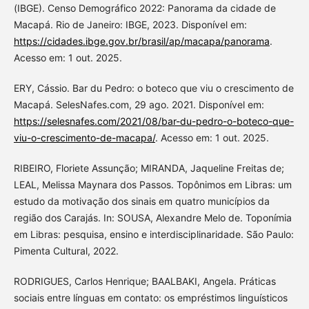
(IBGE). Censo Demográfico 2022: Panorama da cidade de
Macapá. Rio de Janeiro: IBGE, 2023. Disponível em:
https://cidades.ibge.gov.br/brasil/ap/macapa/panorama
.
Acesso em: 1 out. 2025.
ERY, Cássio. Bar du Pedro: o boteco que viu o crescimento de
Macapá. SelesNafes.com, 29 ago. 2021. Disponível em:
https://selesnafes.com/2021/08/bar-du-pedro-o-boteco-que-
viu-o-crescimento-de-macapa/
. Acesso em: 1 out. 2025.
RIBEIRO, Floriete Assunção; MIRANDA, Jaqueline Freitas de;
LEAL, Melissa Maynara dos Passos. Topônimos em Libras: um
estudo da motivação dos sinais em quatro municípios da
região dos Carajás. In: SOUSA, Alexandre Melo de. Toponímia
em Libras: pesquisa, ensino e interdisciplinaridade. São Paulo:
Pimenta Cultural, 2022.
RODRIGUES, Carlos Henrique; BAALBAKI, Angela. Práticas
sociais entre línguas em contato: os empréstimos linguísticos