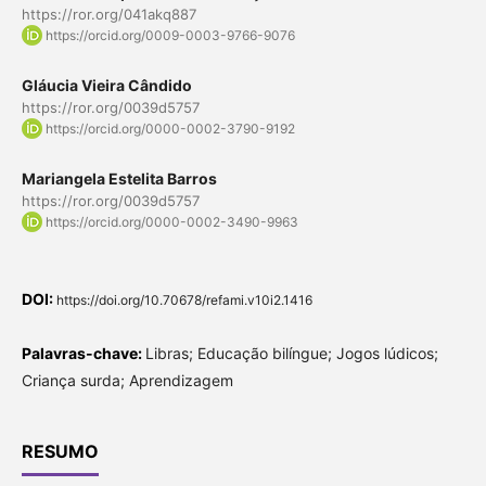
https://ror.org/041akq887
https://orcid.org/0009-0003-9766-9076
Gláucia Vieira Cândido
https://ror.org/0039d5757
https://orcid.org/0000-0002-3790-9192
Mariangela Estelita Barros
https://ror.org/0039d5757
https://orcid.org/0000-0002-3490-9963
DOI:
https://doi.org/10.70678/refami.v10i2.1416
Palavras-chave:
Libras; Educação bilíngue; Jogos lúdicos;
Criança surda; Aprendizagem
RESUMO