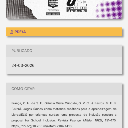
PDF/A
PUBLICADO
24-03-2026
COMO CITAR
França, C. H. de S. F., Gláucia Vieira Cândido, G. V. C., & Barros, M. E. B.
(2026). Jogos lúdicos como materiais didáticos para a aprendizagem de
Libras/ELiS por crianças surdas: uma proposta de inclusão escolar: a
proposal for School Inclusion.
Revista Falange Miúda
,
10
(2), 151–175.
https://doi.org/10.70678/refami.v10i2.1416