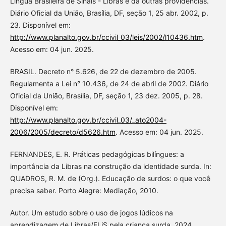
Língua Brasileira de Sinais - Libras e dá outras providências.
Diário Oficial da União, Brasília, DF, seção 1, 25 abr. 2002, p.
23. Disponível em:
http://www.planalto.gov.br/ccivil_03/leis/2002/l10436.htm
.
Acesso em: 04 jun. 2025.
BRASIL. Decreto n° 5.626, de 22 de dezembro de 2005.
Regulamenta a Lei n° 10.436, de 24 de abril de 2002. Diário
Oficial da União, Brasília, DF, seção 1, 23 dez. 2005, p. 28.
Disponível em:
http://www.planalto.gov.br/ccivil_03/_ato2004-
2006/2005/decreto/d5626.htm
. Acesso em: 04 jun. 2025.
FERNANDES, E. R. Práticas pedagógicas bilíngues: a
importância da Libras na construção da identidade surda. In:
QUADROS, R. M. de (Org.). Educação de surdos: o que você
precisa saber. Porto Alegre: Mediação, 2010.
Autor. Um estudo sobre o uso de jogos lúdicos na
aprendizagem de Libras/ELiS pela criança surda. 2024.