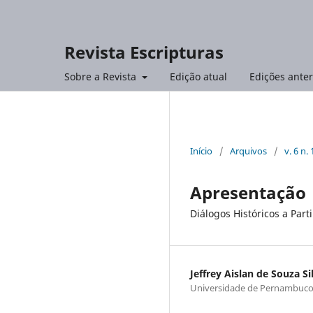
Revista Escripturas
Sobre a Revista
Edição atual
Edições anter
Início
/
Arquivos
/
v. 6 n.
Apresentação
Diálogos Históricos a Part
Jeffrey Aislan de Souza Si
Universidade de Pernambuc