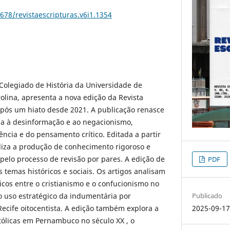
0678/revistaescripturas.v6i1.1354
Colegiado de História da Universidade de
lina, apresenta a nova edição da Revista
após um hiato desde 2021. A publicação renasce
ia à desinformação e ao negacionismo,
ência e do pensamento crítico. Editada a partir
oliza a produção de conhecimento rigoroso e
 pelo processo de revisão por pares. A edição de
PDF
 temas históricos e sociais. Os artigos analisam
icos entre o cristianismo e o confucionismo no
 o uso estratégico da indumentária por
Publicado
ecife oitocentista. A edição também explora a
2025-09-1
tólicas em Pernambuco no século XX , o