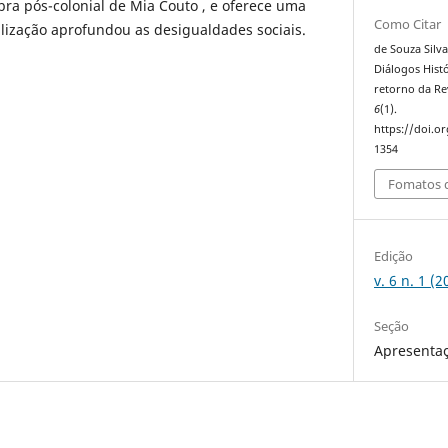
obra pós-colonial de Mia Couto , e oferece uma
Como Citar
alização aprofundou as desigualdades sociais.
de Souza Silva
Diálogos Histó
retorno da Re
6
(1).
https://doi.or
1354
Fomatos d
Edição
v. 6 n. 1 (
Seção
Apresenta