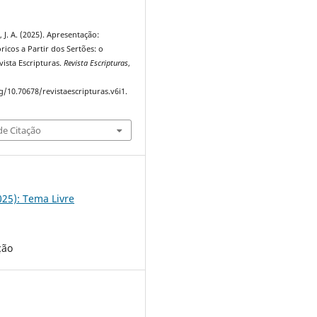
, J. A. (2025). Apresentação:
ricos a Partir dos Sertões: o
vista Escripturas.
Revista Escripturas
,
g/10.70678/revistaescripturas.v6i1.
e Citação
2025): Tema Livre
ção