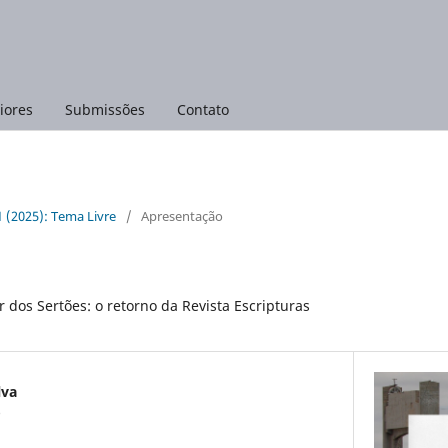
iores
Submissões
Contato
 1 (2025): Tema Livre
/
Apresentação
ir dos Sertões: o retorno da Revista Escripturas
lva
o