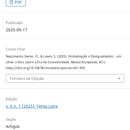
PDF
Publicado
2025-09-17
Como Citar
Nascimento Xavier, D., & Lewis, S. (2025). Globalização e Desigualdades: : um
olhar crítico sobre a Era da Conectividade.
Revista Escripturas
,
6
(1).
https://doi.org/10.70678/revistaescripturas.v6i1.950
Fomatos de Citação
Edição
v. 6 n. 1 (2025): Tema Livre
Seção
Artigos