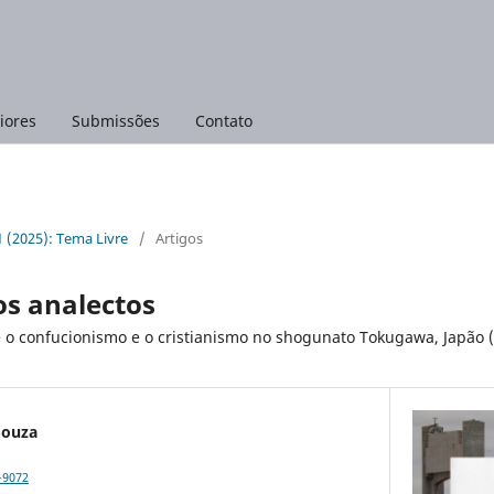
iores
Submissões
Contato
 1 (2025): Tema Livre
/
Artigos
 os analectos
re o confucionismo e o cristianismo no shogunato Tokugawa, Japão 
Souza
-9072