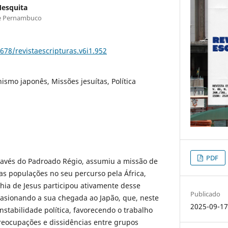
Mesquita
de Pernambuco
0678/revistaescripturas.v6i1.952
ismo japonês, Missões jesuítas, Política
PDF
través do Padroado Régio, assumiu a missão de
 as populações no seu percurso pela África,
hia de Jesus participou ativamente desse
Publicado
casionando a sua chegada ao Japão, que, neste
2025-09-1
nstabilidade política, favorecendo o trabalho
reocupações e dissidências entre grupos