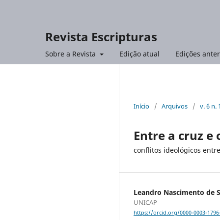
Revista Escripturas
Sobre a Revista
Edição atual
Edições anter
Início
/
Arquivos
/
v. 6 n.
Entre a cruz e
conflitos ideológicos ent
Leandro Nascimento de 
UNICAP
https://orcid.org/0000-0003-1796