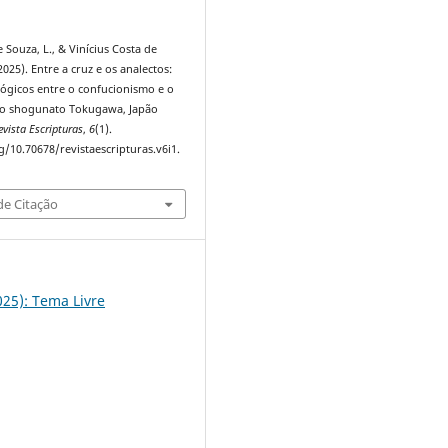
Souza, L., & Vinícius Costa de
2025). Entre a cruz e os analectos:
lógicos entre o confucionismo e o
no shogunato Tokugawa, Japão
evista Escripturas
,
6
(1).
g/10.70678/revistaescripturas.v6i1.
e Citação
2025): Tema Livre