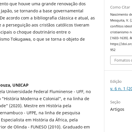
mento que houve uma grande renovação dos
Como Citar
o Japão, se tornando a base governamental
Nascimento de 
e acordo com a bibliografia clássica e atual, as
Mesquita, V. (
 e a perseguição aos cristãos católicos tiveram
conflitos ideo
ipais o choque doutrinário entre o
cristianismo 
(1603-1639).
R
nismo Tokugawa, o que se torna o objeto de
https://doi.or
952
Fomatos d
Edição
Souza,
UNICAP
v. 6 n. 1 (
pela Universidade Federal Fluminense - UFF, no
 "História Moderna e Colonial", e na linha de
Seção
de" (2020). Mestre em História pela
Artigos
Pernambuco - UFPE, na linha de pesquisa
Especialista em História da África, pela
ior de Olinda - FUNESO (2010). Graduado em