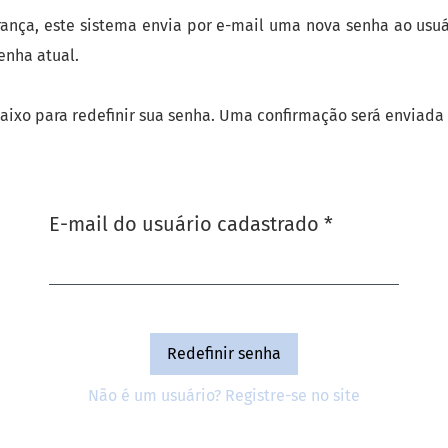
rança, este sistema envia por e-mail uma nova senha ao usu
enha atual.
baixo para redefinir sua senha. Uma confirmação será enviada
Obrigatório
E-mail do usuário cadastrado
*
Redefinir senha
Não é um usuário? Registre-se no site