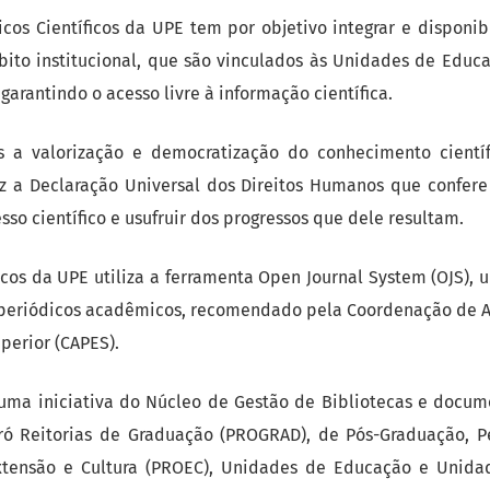
icos Científicos da UPE tem por objetivo integrar e disponibi
ito institucional, que são vinculados às Unidades de Educ
arantindo o acesso livre à informação científica.
s a valorização e democratização do conhecimento cientí
z a Declaração Universal dos Direitos Humanos que confere
sso científico e usufruir dos progressos que dele resultam.
icos da UPE utiliza a ferramenta Open Journal System (OJS), u
periódicos acadêmicos, recomendado pela Coordenação de 
perior (CAPES).
 uma iniciativa do Núcleo de Gestão de Bibliotecas e docum
ró Reitorias de Graduação (PROGRAD), de Pós-Graduação, P
xtensão e Cultura (PROEC), Unidades de Educação e Unid