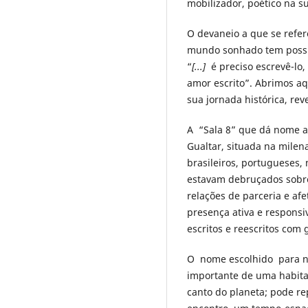
mobilizador, poético na 
O devaneio a que se refer
mundo sonhado tem possib
“
[...]
é preciso escrevê-lo
amor escrito”. Abrimos aq
sua jornada histórica, rev
A “Sala 8” que dá nome a
Gualtar, situada na milen
brasileiros, portugueses,
estavam debruçados sobre
relações de parceria e af
presença ativa e responsiv
escritos e reescritos com
O nome escolhido para no
importante de uma habitaç
canto do planeta; pode r