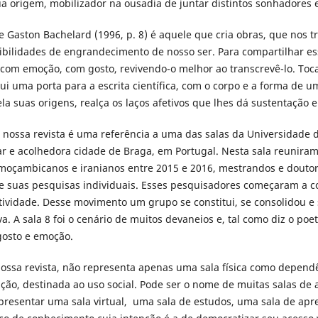
sua origem, mobilizador na ousadia de juntar distintos sonhadore
e Gaston Bachelard (1996, p. 8) é aquele que cria obras, que nos t
ilidades de engrandecimento de nosso ser. Para compartilhar es
, com emoção, com gosto, revivendo-o melhor ao transcrevê-lo. To
ui uma porta para a escrita científica, com o corpo e a forma de u
ela suas origens, realça os laços afetivos que lhes dá sustentação 
 nossa revista é uma referência a uma das salas da Universidade
ar e acolhedora cidade de Braga, em Portugal. Nesta sala reunira
 moçambicanos e iranianos entre 2015 e 2016, mestrandos e doutor
 suas pesquisas individuais. Esses pesquisadores começaram a co
etividade. Desse movimento um grupo se constitui, se consolidou e
a. A sala 8 foi o cenário de muitos devaneios e, tal como diz o poe
 gosto e emoção.
ssa revista, não representa apenas uma sala física como depend
ão, destinada ao uso social. Pode ser o nome de muitas salas de
epresentar uma sala virtual, uma sala de estudos, uma sala de ap