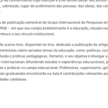
o de conhecimento cuja intenção é a de democratizar seu acesso 
ta, sobretudo, lugar de acolhimento das pessoas, das ideias, dos 
e.
o de publicação semestral do Grupo Internacional de Pesquisas em P
PPGE - em que seu campo predominante é a educação, situado na
buco o seu vínculo institucional.
e acesso livre, disponível on-line, dedicado a publicação de artigo
entrevistas sobre variados temas da educação, como: políticas, curr
lusão e práticas pedagógicas. Portanto, o seu objetivo é divulgar a
e internacionais difundindo estudos e experiências educacionais,
os e práticos no campo educacional. Professores, supervisores, g
pós-graduandos encontrarão na Sala 8 contribuições relevantes para
idades cotidianas.