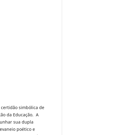
certidão simbólica de
stão da Educação. A
munhar sua dupla
devaneio poético e