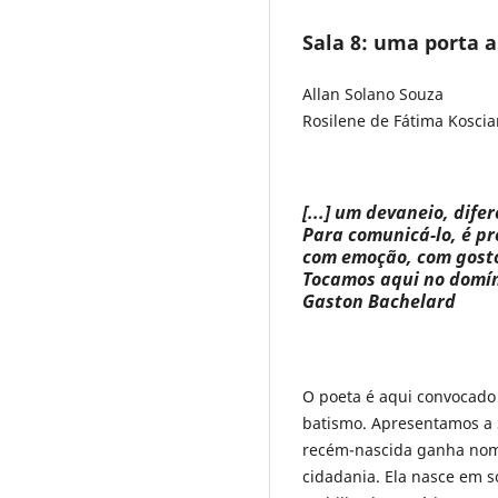
Sala 8: uma porta 
Allan Solano Souza
Rosilene de Fátima Koscian
[...] um devaneio, dif
Para comunicá-lo, é pre
com emoção, com gosto,
Tocamos aqui no domín
Gaston Bachelard
O poeta é aqui convocado
batismo. Apresentamos a S
recém-nascida ganha nome
cidadania. Ela nasce em s