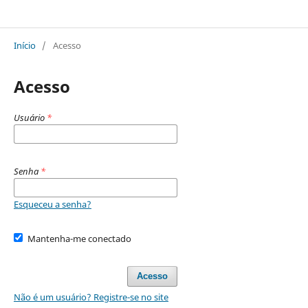
Sala 8 Revista Internacional em Políticas Currículo Práticas e Gestão da Educação
Início
/
Acesso
Acesso
Usuário
*
Senha
*
Esqueceu a senha?
Mantenha-me conectado
Acesso
Não é um usuário? Registre-se no site