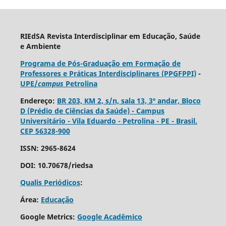
RIEdSA Revista Interdisciplinar em Educação, Saúde
e Ambiente
Programa de Pós-Graduação em Formação de
Professores e Práticas Interdisciplinares (PPGFPPI)
-
UPE/
campus
Petrolina
Endereço:
BR 203, KM 2, s/n, sala 13, 3º andar, Bloco
D (Prédio de Ciências da Saúde) - Campus
Universitário - Vila Eduardo - Petrolina - PE - Brasil.
CEP 56328-900
ISSN: 2965-8624
DOI: 10.70678/riedsa
Qualis Periódicos
:
Área:
Educação
Google Metrics:
Google Acadêmico