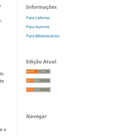
o
Informações
Para Leitores
s.
Para Autores
Para Bibliotecários
Edição Atual
do
te
Navegar
m o