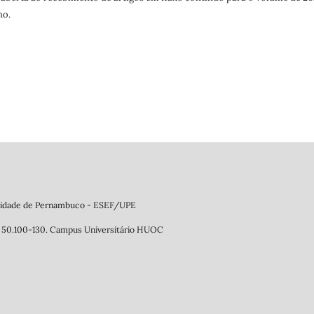
no.
ersidade de Pernambuco - ESEF/UPE
P: 50.100-130. Campus Universitário HUOC