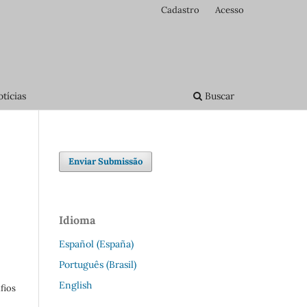
Cadastro
Acesso
tícias
Buscar
Enviar Submissão
Idioma
Español (España)
Português (Brasil)
English
fios