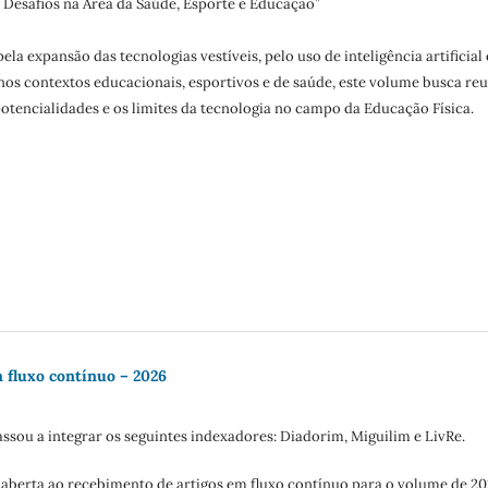
 Desafios na Área da Saúde, Esporte e Educação”
a expansão das tecnologias vestíveis, pelo uso de inteligência artificial 
nos contextos educacionais, esportivos e de saúde, este volume busca reu
otencialidades e os limites da tecnologia no campo da Educação Física.
 fluxo contínuo – 2026
assou a integrar os seguintes indexadores: Diadorim, Miguilim e LivRe.
aberta ao recebimento de artigos em fluxo contínuo para o volume de 20