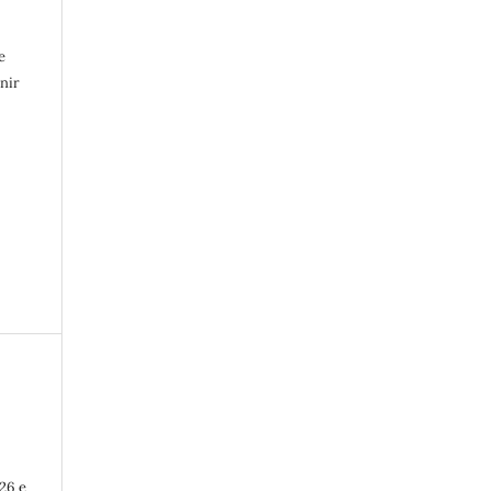
e
nir
26 e