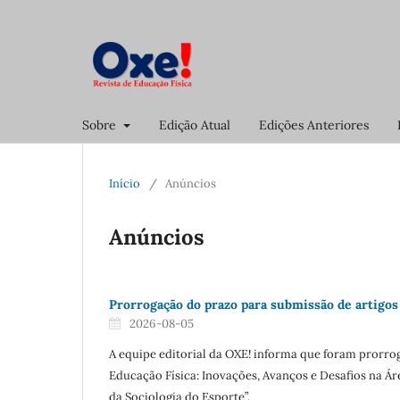
Sobre
Edição Atual
Edições Anteriores
Início
/
Anúncios
Anúncios
Prorrogação do prazo para submissão de artigos
2026-08-05
A equipe editorial da OXE! informa que foram prorro
Educação Física: Inovações, Avanços e Desafios na Á
da Sociologia do Esporte”.