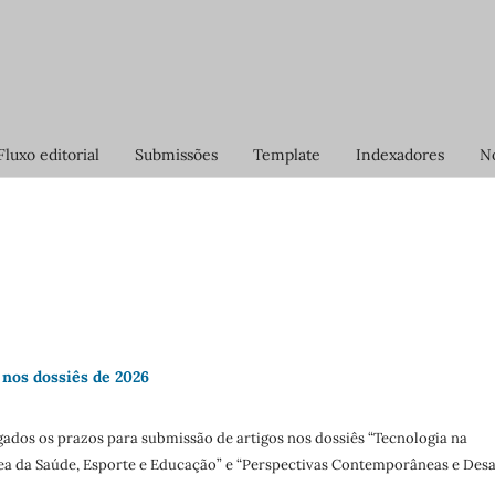
Fluxo editorial
Submissões
Template
Indexadores
No
 nos dossiês de 2026
gados os prazos para submissão de artigos nos dossiês “Tecnologia na
rea da Saúde, Esporte e Educação” e “Perspectivas Contemporâneas e Desa