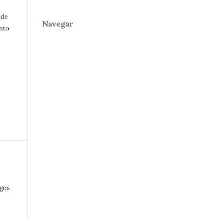
 de
Navegar
nto
igos