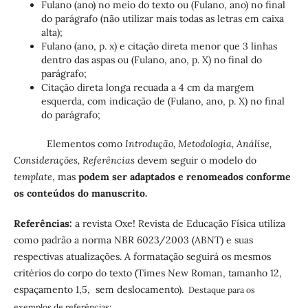
Fulano (ano) no meio do texto ou (Fulano, ano) no final
do parágrafo (não utilizar mais todas as letras em caixa
alta);
Fulano (ano, p. x) e citação direta menor que 3 linhas
dentro das aspas ou (Fulano, ano, p. X) no final do
parágrafo;
Citação direta longa recuada a 4 cm da margem
esquerda, com indicação de (Fulano, ano, p. X) no final
do parágrafo;
Elementos como
Introdução, Metodologia, Análise,
Considerações, Referências
devem seguir o modelo do
template
, mas
podem ser adaptados e renomeados conforme
os conteúdos do manuscrito.
Referências:
a revista Oxe! Revista de Educação Física utiliza
como padrão a norma NBR 6023/2003 (ABNT) e suas
respectivas atualizações. A formatação seguirá os mesmos
critérios do corpo do texto (Times New Roman, tamanho 12,
espaçamento 1,5, sem deslocamento).
Destaque para os
exemplos de referências: