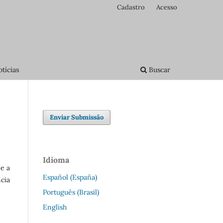
Cadastro
Acesso
tícias
Buscar
Enviar Submissão
Idioma
 e a
Español (España)
ncia
Português (Brasil)
English