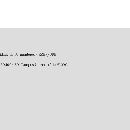
ersidade de Pernambuco - ESEF/UPE
P: 50.100-130. Campus Universitário HUOC