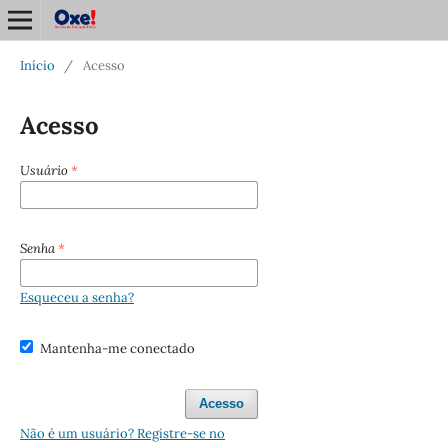
Início
/
Acesso
Acesso
Usuário
*
Senha
*
Esqueceu a senha?
Mantenha-me conectado
Acesso
Não é um usuário? Registre-se no