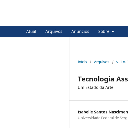
Sala 8 Revista Internacional 
Atual
Arquivos
Anúncios
Sobre
Início
/
Arquivos
/
v. 1 n.
Tecnologia Ass
Um Estado da Arte
Isabelle Santos Nascime
Universidade Federal de Serg