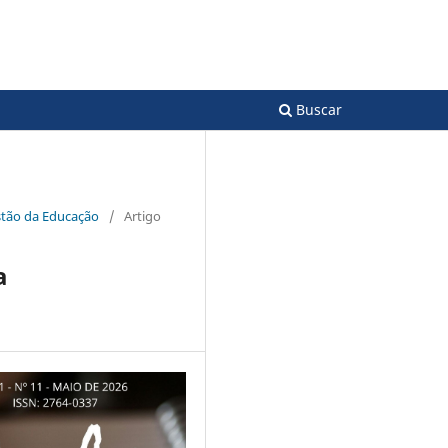
Acesso
ão da Educação
Buscar
Gestão da Educação
/
Artigo
a