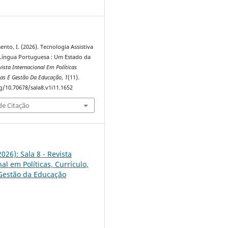
1
nto, I. (2026). Tecnologia Assistiva
Língua Portuguesa : Um Estado da
vista Internacional Em Políticas
icas E Gestão Da Educação
,
1
(11).
rg/10.70678/sala8.v1i11.1652
e Citação
2026): Sala 8 - Revista
al em Políticas, Currículo,
 Gestão da Educação