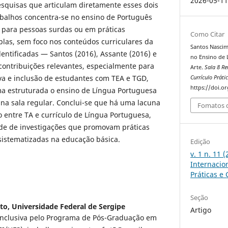
2026-05-1
squisas que articulam diretamente esses dois
abalhos concentra-se no ensino de Português
 para pessoas surdas ou em práticas
Como Citar
las, sem foco nos conteúdos curriculares da
Santos Nascime
dentificadas — Santos (2016), Assante (2016) e
no Ensino de 
contribuições relevantes, especialmente para
Arte.
Sala 8 Re
va e inclusão de estudantes com TEA e TGD,
Currículo Prát
https://doi.o
 estruturada o ensino de Língua Portuguesa
na sala regular. Conclui-se que há uma lacuna
Fomatos d
ão entre TA e currículo de Língua Portuguesa,
de de investigações que promovam práticas
sistematizadas na educação básica.
Edição
v. 1 n. 11 (
Internacion
Práticas e
Seção
nto,
Universidade Federal de Sergipe
Artigo
nclusiva pelo Programa de Pós-Graduação em