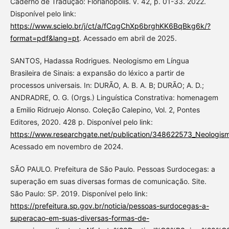
Caderno de Tradução: Florianópolis. v. 42, p. 01-33. 2022.
Disponível pelo link:
https://www.scielo.br/j/ct/a/fCqgChXp6brghKK6BqBkg6k/?
format=pdf&lang=pt
. Acessado em abril de 2025.
SANTOS, Hadassa Rodrigues. Neologismo em Língua
Brasileira de Sinais: a expansão do léxico a partir de
processos universais. In: DURÃO, A. B. A. B; DURÃO; A. D.;
ANDRADRE, O. G. (Orgs.) Linguística Constrativa: homenagem
a Emilio Ridruejo Alonso. Coleção Calepino, Vol. 2, Pontes
Editores, 2020. 428 p. Disponível pelo link:
https://www.researchgate.net/publication/348622573_Neologis
Acessado em novembro de 2024.
SÃO PAULO. Prefeitura de São Paulo. Pessoas Surdocegas: a
superação em suas diversas formas de comunicação. Site.
São Paulo: SP. 2019. Disponível pelo link:
https://prefeitura.sp.gov.br/noticia/pessoas-surdocegas-a-
superacao-em-suas-diversas-formas-de-