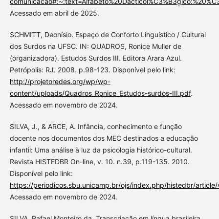
comunicacao#:~:text=Alfabeto%20Dacticol%C3%B3gico:%20%
Acessado em abril de 2025.
SCHMITT, Deonísio. Espaço de Conforto Linguístico / Cultural
dos Surdos na UFSC. IN: QUADROS, Ronice Muller de
(organizadora). Estudos Surdos III. Editora Arara Azul.
Petrópolis: RJ. 2008. p.98-123. Disponível pelo link:
http://projetoredes.org/wp/wp-
content/uploads/Quadros_Ronice_Estudos-surdos-III.pdf
.
Acessado em novembro de 2024.
SILVA, J., & ARCE, A. Infância, conhecimento e função
docente nos documentos dos MEC destinados a educação
infantil: Uma análise à luz da psicologia histórico-cultural.
Revista HISTEDBR On-line, v. 10. n.39, p.119-135. 2010.
Disponível pelo link:
https://periodicos.sbu.unicamp.br/ojs/index.php/histedbr/articl
Acessado em novembro de 2024.
SILVA, Rafael Monteiro da. Transcriação em língua brasileira