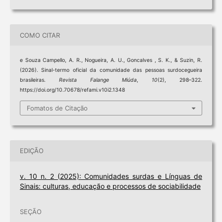
COMO CITAR
e Souza Campello, A. R., Nogueira, A. U., Goncalves , S. K., & Suzin, R.
(2026). Sinal-termo oficial da comunidade das pessoas surdocegueira
brasileiras.
Revista Falange Miúda
,
10
(2), 298–322.
https://doi.org/10.70678/refami.v10i2.1348
Fomatos de Citação
EDIÇÃO
v. 10 n. 2 (2025): Comunidades surdas e Línguas de
Sinais: culturas, educação e processos de sociabilidade
SEÇÃO