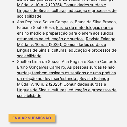
Miúda: v. 10 n. 2 (2025): Comunidades surdas e
Línguas de Sinais: culturas, educação e processos de
sociabilidade
Ana Regina e Souza Campello, Bruna da Silva Branco,
Fabiano Souto Rosa,
Ensino de metodologias para o
ensino médio e preparação para o enem aos surdos
estudantes na educação de surdos
,
Revista Falange
Miúda: v. 10 n. 2 (2025): Comunidades surdas e
Línguas de Sinais: culturas, educação e processos de
sociabilidade
Shelton Lima de Souza, Ana Regina e Souza Campello,
Bruno Gonçalves Carneiro,
As pessoas surdas (e não
surdas) também ensinam os sentidos de uma poética
da relação no devir ser/estando
,
Revista Falange
Miúda: v. 10 n. 2 (2025): Comunidades surdas e
Línguas de Sinais: culturas, educação e processos de
sociabilidade
ENVIAR SUBMISSÃO