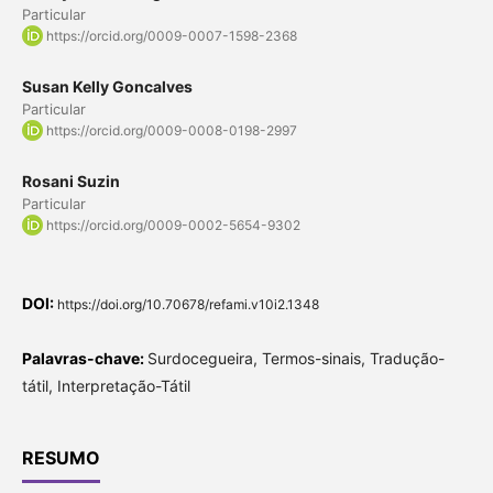
Particular
https://orcid.org/0009-0007-1598-2368
Susan Kelly Goncalves
Particular
https://orcid.org/0009-0008-0198-2997
Rosani Suzin
Particular
https://orcid.org/0009-0002-5654-9302
DOI:
https://doi.org/10.70678/refami.v10i2.1348
Palavras-chave:
Surdocegueira, Termos-sinais, Tradução-
tátil, Interpretação-Tátil
RESUMO