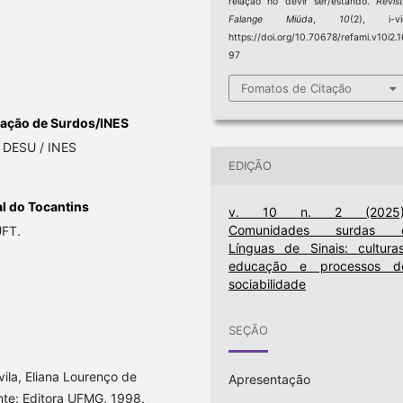
relação no devir ser/estando.
Revis
Falange Miúda
,
10
(2), i-vii
https://doi.org/10.70678/refami.v10i2.
97
Fomatos de Citação
cação de Surdos/INES
- DESU / INES
EDIÇÃO
l do Tocantins
v. 10 n. 2 (2025)
Comunidades surdas 
UFT.
Línguas de Sinais: culturas
educação e processos d
sociabilidade
SEÇÃO
ila, Eliana Lourenço de
Apresentação
nte: Editora UFMG, 1998.