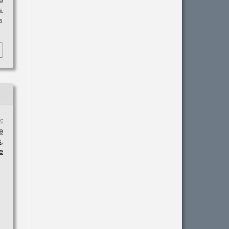
ta
i.
16
:
e
,
e