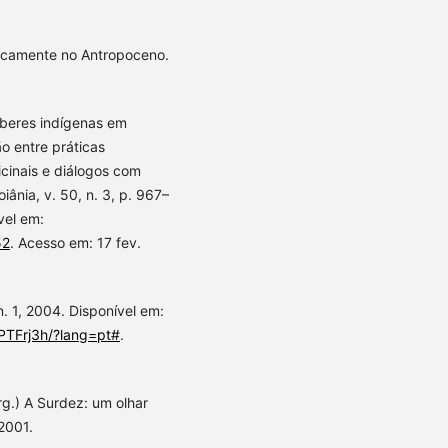
ticamente no Antropoceno.
aberes indígenas em
o entre práticas
icinais e diálogos com
iânia, v. 50, n. 3, p. 967–
vel em:
52
. Acesso em: 17 fev.
n. 1, 2004. Disponível em:
PTFrj3h/?lang=pt#
.
Org.) A Surdez: um olhar
2001.