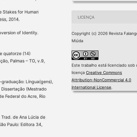
he Stakes for Human
LICENÇA
ess, 2014.
ersion of Identity.
Copyright (c) 2026 Revista Falang
Miúda
e quatorze (14)
ção, Palmas – TO, v.9,
Este trabalho está licenciado sob
licença
Creative Commons
Attribution-NonCommercial 4.0
s-graduação: Língua(gens),
International License
.
. Dissertação (Mestrado
e Federal do Acre, Rio
. Trad. de Ana Lúcia de
São Paulo: Editora 34,