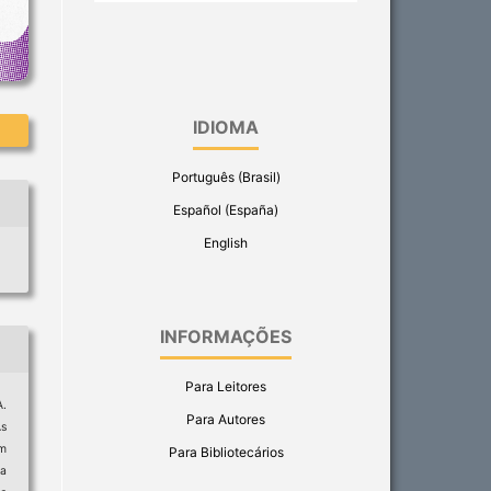
IDIOMA
Português (Brasil)
Español (España)
English
INFORMAÇÕES
Para Leitores
A.
Para Autores
As
ém
Para Bibliotecários
da