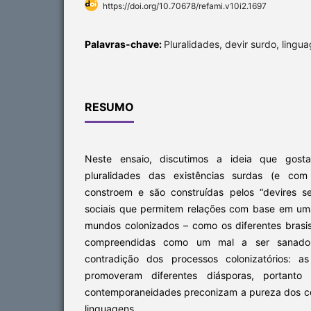
https://doi.org/10.70678/refami.v10i2.1697
Palavras-chave:
Pluralidades, devir surdo, lingu
RESUMO
Neste ensaio, discutimos a ideia que gost
pluralidades das existências surdas (e com
constroem e são construídas pelos “devires s
sociais que permitem relações com base em um
mundos colonizados – como os diferentes brasis
compreendidas como um mal a ser sanado.
contradição dos processos colonizatórios: as
promoveram diferentes diásporas, portanto
contemporaneidades preconizam a pureza dos co
linguagens.