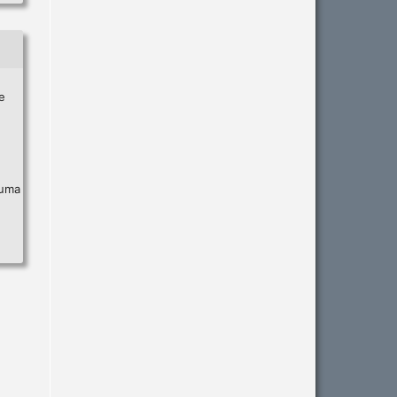
e
 uma