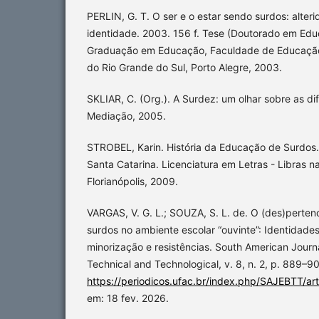
PERLIN, G. T. O ser e o estar sendo surdos: alteri
identidade. 2003. 156 f. Tese (Doutorado em Edu
Graduação em Educação, Faculdade de Educação
do Rio Grande do Sul, Porto Alegre, 2003.
SKLIAR, C. (Org.). A Surdez: um olhar sobre as di
Mediação, 2005.
STROBEL, Karin. História da Educação de Surdos.
Santa Catarina. Licenciatura em Letras - Libras n
Florianópolis, 2009.
VARGAS, V. G. L.; SOUZA, S. L. de. O (des)perten
surdos no ambiente escolar “ouvinte”: Identidades
minorização e resistências. South American Journa
Technical and Technological, v. 8, n. 2, p. 889–9
https://periodicos.ufac.br/index.php/SAJEBTT/ar
em: 18 fev. 2026.