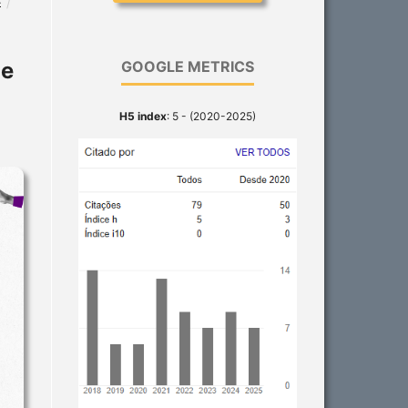
E
/
de
GOOGLE METRICS
H5 index
: 5 - (2020-2025)