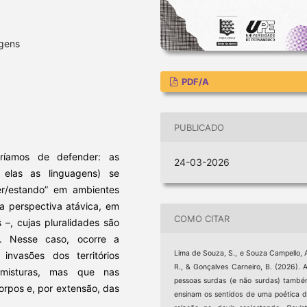
agens
PDF/A
PUBLICADO
aríamos de defender: as
24-03-2026
 elas as linguagens) se
er/estando” em ambientes
a perspectiva atávica, em
COMO CITAR
 –, cujas pluralidades são
 Nesse caso, ocorre a
Lima de Souza, S., e Souza Campello, 
 invasões dos territórios
R., & Gonçalves Carneiro, B. (2026). 
 misturas, mas que nas
pessoas surdas (e não surdas) tamb
rpos e, por extensão, das
ensinam os sentidos de uma poética 