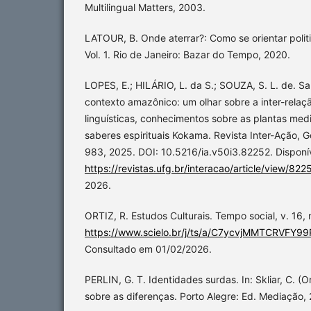
Multilingual Matters, 2003.
LATOUR, B. Onde aterrar?: Como se orientar poli
Vol. 1. Rio de Janeiro: Bazar do Tempo, 2020.
LOPES, E.; HILÁRIO, L. da S.; SOUZA, S. L. de. S
contexto amazônico: um olhar sobre a inter-relaçã
linguísticas, conhecimentos sobre as plantas med
saberes espirituais Kokama. Revista Inter-Ação, Go
983, 2025. DOI: 10.5216/ia.v50i3.82252. Disponí
https://revistas.ufg.br/interacao/article/view/822
2026.
ORTIZ, R. Estudos Culturais. Tempo social, v. 16, 
https://www.scielo.br/j/ts/a/C7ycvjMMTCRVFY99
Consultado em 01/02/2026.
PERLIN, G. T. Identidades surdas. In: Skliar, C. (
sobre as diferenças. Porto Alegre: Ed. Mediação, 