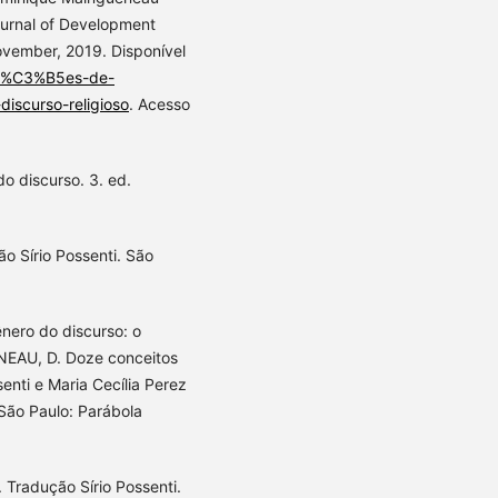
Journal of Development
ovember, 2019. Disponível
%A7%C3%B5es-de-
iscurso-religioso
. Acesso
 discurso. 3. ed.
 Sírio Possenti. São
ero do discurso: o
ENEAU, D. Doze conceitos
enti e Maria Cecília Perez
 São Paulo: Parábola
Tradução Sírio Possenti.