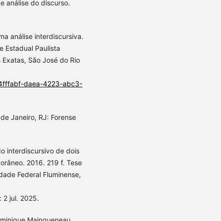
 análise do discurso.
ma análise interdiscursiva.
e Estadual Paulista
s Exatas, São José do Rio
n/34fffabf-daea-4223-abc3-
de Janeiro, RJ: Forense
do interdiscursivo de dois
orâneo. 2016. 219 f. Tese
dade Federal Fluminense,
 2 jul. 2025.
 Dominique Maingueneau