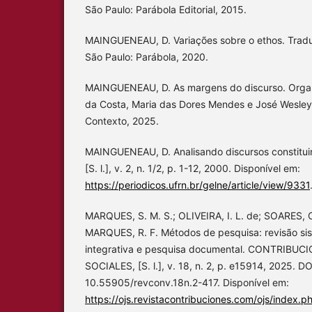
São Paulo: Parábola Editorial, 2015.
MAINGUENEAU, D. Variações sobre o ethos. Tradu
São Paulo: Parábola, 2020.
MAINGUENEAU, D. As margens do discurso. Organ
da Costa, Maria das Dores Mendes e José Wesley
Contexto, 2025.
MAINGUENEAU, D. Analisando discursos constitui
[S. l.], v. 2, n. 1/2, p. 1-12, 2000. Disponível em:
https://periodicos.ufrn.br/gelne/article/view/9331
MARQUES, S. M. S.; OLIVEIRA, I. L. de; SOARES, C
MARQUES, R. F. Métodos de pesquisa: revisão sis
integrativa e pesquisa documental. CONTRIBUC
SOCIALES, [S. l.], v. 18, n. 2, p. e15914, 2025. DO
10.55905/revconv.18n.2-417. Disponível em:
https://ojs.revistacontribuciones.com/ojs/index.p