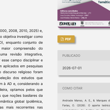
000, 2008, 2010, 2025) e,
o objetiva investigar como
PDF
AD), enquanto conjunto de
uma maior compreensão do
uma revisão integrativa,
PUBLICADO
r esse campo disciplinar e
m aplicados em pesquisas
2026-07-01
 discurso religioso foram
seleção dos estudos que
am à AD e, considerando a
COMO CITAR
ileira, optamos pelos que
os que noções basilares da
Andrade Manso, A. E., & Marques 
emântica global (polêmica,
Farias, O. (2026). O aporte teóric
as mais recorrentes nas