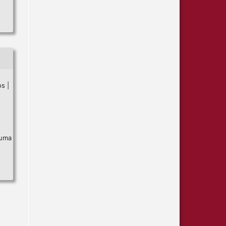
s |
 uma