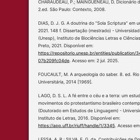
CHARAUDEAU, P.; MAINGUENEAU, D. Dicionário de
2.ed. São Paulo: Contexto, 2008.
DIAS, D. J. G. A doutrina do "Sola Scriptura" em u
2021. 148 f. Dissertação (mestrado) - Universidad
(Unesp), Instituto de Biociências Letras e Ciência
Preto, 2021. Disponível em:
https://repositorio.unesp.br/entities/publicatio
07b209fc04de
. Acesso em: 2 jul. 2025.
FOUCAULT, M. A arqueologia do saber. 8. ed. Rio 
Universitária, 2014 [1969].
LAGO, D. S. L. A fé entre o céu e a terra: um estu
movimentos do protestantismo brasileiro contemp
(Doutorado em Estudos de Linguagem) - Universi
Instituto de Letras, 2016. Disponível em:
https://app.uff.br/riuff/handle/1/3345
. Acesso em:
LESSA, A. R.; SILVA, E. G. da. Contribuições de