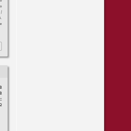
so
o
 |
6.
e
a
a
-
o