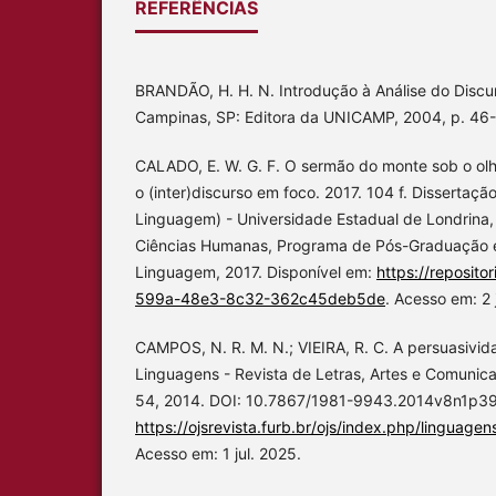
REFERÊNCIAS
BRANDÃO, H. H. N. Introdução à Análise do Discurs
Campinas, SP: Editora da UNICAMP, 2004, p. 46-
CALADO, E. W. G. F. O sermão do monte sob o olha
o (inter)discurso em foco. 2017. 104 f. Disserta
Linguagem) - Universidade Estadual de Londrina,
Ciências Humanas, Programa de Pós-Graduação 
Linguagem, 2017. Disponível em:
https://reposito
599a-48e3-8c32-362c45deb5de
. Acesso em: 2 
CAMPOS, N. R. M. N.; VIEIRA, R. C. A persuasivida
Linguagens - Revista de Letras, Artes e Comunicação
54, 2014. DOI: 10.7867/1981-9943.2014v8n1p39-
https://ojsrevista.furb.br/ojs/index.php/linguage
Acesso em: 1 jul. 2025.