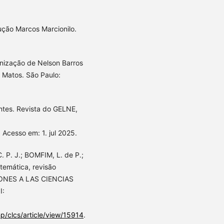
ção Marcos Marcionilo.
ização de Nelson Barros
 Matos. São Paulo:
ntes. Revista do GELNE,
. Acesso em: 1. jul 2025.
. P. J.; BOMFIM, L. de P.;
temática, revisão
IONES A LAS CIENCIAS
I:
hp/clcs/article/view/15914
.