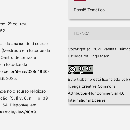
Dossiê Temático
o. 2ª ed. rev. -
52.
LICENÇA
r da análise do discurso:
Copyright (c) 2026 Revista Diálogo
ção (Mestrado em Estudos da
Estudos da Linguagem
 Centro de Letras e
em Estudos da
rio.uel.br/items/029d1830-
jul. 2025.
Este trabalho está licenciado sob
licença
Creative Commons
de no discurso religioso.
Attribution-NonCommercial 4.0
, [S. l] v. 8, n. 1, p. 39-
International License
.
54. Disponível em:
ns/article/view/4089
.