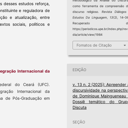
metodológico da Análise do Discur
s desses estudos reforça,
como ferramenta de compreensão d
nstituinte e reguladora de
discurso religioso.
Revista Diálogos
ção e atualização, entre
Estudos Da Linguagem
,
13
(2), 14–3
Recuperado d
tos sociais, políticos e
https://periodicos.upe.br/index.php/rev
dia/article/view/1984
Fomatos de Citação
EDIÇÃO
tegração Internacional da
v. 13 n. 2 (2025): Apreender 
Federal do Ceará (UFC).
discursividade na perspectiv
gração Internacional da
de Dominique Maingueneau 
rama de Pós-Graduação em
Dossiê temático do Grup
Discuta
SEÇÃO