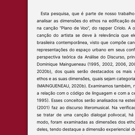
Esta pesquisa, que é parte de nosso trabalho
analisar as dimensões do ethos na edificação de
na canção “Plano de Voo”, do rapper Criolo. A
canção do artista se deve à relevância que 
brasileira contemporânea, visto que compõe can
representações do espaço urbano em seus confli
perspectiva teórica da Análise do Discurso, pr
Dominique Maingueneau (1995, 2002, 2006, 20
2020b), dos quais serão destacados os mais 
ethos e as suas dimensões, quais sejam categorial
(MAINGUENEAU, 2020b). Examinamos também, na
a relação com o código de linguagem e com a 
1995). Esses conceitos serão analisados na este
(2001) faz ao discurso literomusical. Na verifi
se tratar de uma canção dialogal polivocal, há
modo, foram examinadas as dimensões dos etho
deles, tendo destaque a dimensão experiencial 