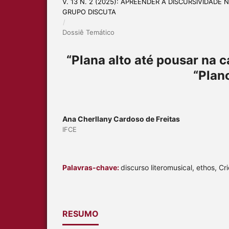
V. 13 N. 2 (2025): APREENDER A DISCURSIVIDAD
GRUPO DISCUTA
/
Dossiê Temático
“Plana alto até pousar na 
“Plano
Ana Cherllany Cardoso de Freitas
IFCE
Palavras-chave:
discurso literomusical, ethos, Cri
RESUMO