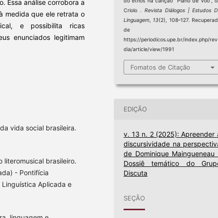
do ethos na canção “Plano de voo”, 
o. Essa análise corrobora a
Criolo .
Revista Diálogos | Estudos 
à medida que ele retrata o
Linguagem
,
13
(2), 108–127. Recupera
cal, e possibilita ricas
de
us enunciados legitimam
https://periodicos.upe.br/index.php/rev
dia/article/view/1991
Fomatos de Citação
EDIÇÃO
 vida social brasileira.
v. 13 n. 2 (2025): Apreender 
discursividade na perspectiv
de Dominique Maingueneau 
iteromusical brasileiro.
Dossiê temático do Grup
da) - Pontifícia
Discuta
Linguística Aplicada e
SEÇÃO
ra, linguagem e