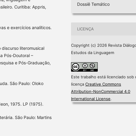
Dossiê Temático
ileiro. Curitiba: Appris,
as e exercícios analíticos.
LICENÇA
Copyright (c) 2026 Revista Diálogo
 discurso literomusical
Estudos da Linguagem
sa Pós-Doutoral –
Pesquisa e Pós-Graduação,
Este trabalho está licenciado sob
Buda. São Paulo: Oloko
licença
Creative Commons
Attribution-NonCommercial 4.0
International License
.
on, 1975. LP (1975).
rária. São Paulo: Martins