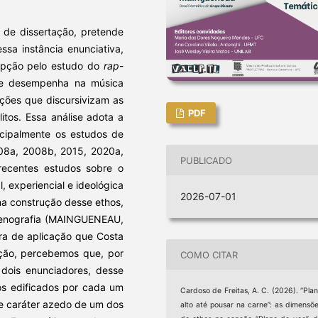
 de dissertação, pretende
ssa instância enunciativa,
 opção pelo estudo do
rap
-
ele desempenha na música
ções que discursivizam as
PDF
tos. Essa análise adota a
incipalmente os estudos de
08a, 2008b, 2015, 2020a,
PUBLICADO
recentes estudos sobre o
, experiencial e ideológica
2026-07-01
 construção desse ethos,
cenografia (MAINGUENEAU,
ira de aplicação que Costa
cação, percebemos que, por
COMO CITAR
 dois enunciadores, desse
s edificados por cada um
Cardoso de Freitas, A. C. (2026). “Pla
de caráter azedo de um dos
alto até pousar na carne”: as dimensõ