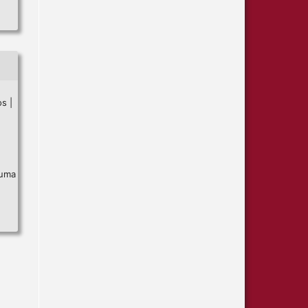
s |
 uma