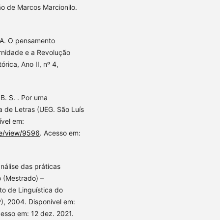
o de Marcos Marcionilo.
 A. O pensamento
rnidade e a Revolução
ica, Ano II, nº 4,
. S. . Por uma
a de Letras (UEG. São Luís
ível em:
le/view/9596
. Acesso em:
nálise das práticas
o (Mestrado) –
o de Linguística do
), 2004. Disponível em:
cesso em: 12 dez. 2021.