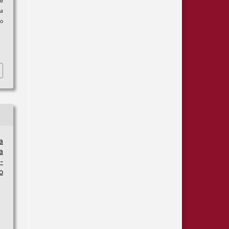
de
Da
do
a
a
-
o