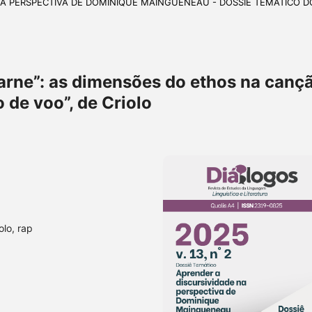
E NA PERSPECTIVA DE DOMINIQUE MAINGUENEAU - DOSSIÊ TEMÁTICO D
carne”: as dimensões do ethos na canç
 de voo”, de Criolo
olo, rap