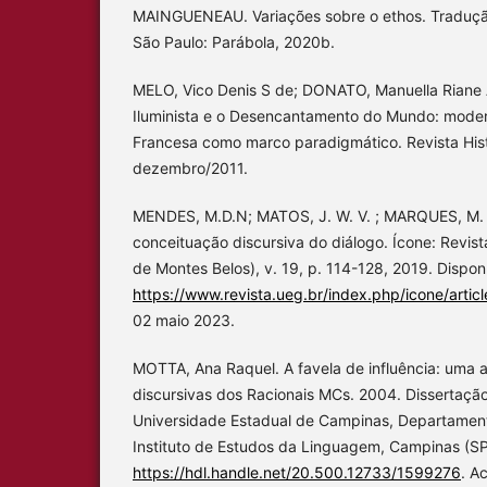
MAINGUENEAU. Variações sobre o ethos. Traduçã
São Paulo: Parábola, 2020b.
MELO, Vico Denis S de; DONATO, Manuella Riane
Iluminista e o Desencantamento do Mundo: mode
Francesa como marco paradigmático. Revista Histór
dezembro/2011.
MENDES, M.D.N; MATOS, J. W. V. ; MARQUES, M. B
conceituação discursiva do diálogo. Ícone: Revist
de Montes Belos), v. 19, p. 114-128, 2019. Dispon
https://www.revista.ueg.br/index.php/icone/artic
02 maio 2023.
MOTTA, Ana Raquel. A favela de influência: uma a
discursivas dos Racionais MCs. 2004. Dissertaçã
Universidade Estadual de Campinas, Departament
Instituto de Estudos da Linguagem, Campinas (SP
https://hdl.handle.net/20.500.12733/1599276
. A