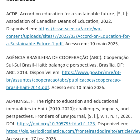
ACDE. Accord on education for a sustainable future. [S. l.]:
Association of Canadian Deans of Education, 2022.
Disponível em:
https://csse-scee.ca/acde/wp-
content/uploads/sites/7/2022/03/Accord-on-Education-for-
a-Sustainable-Future-1.pdf
. Acesso em: 10 maio 2025.
AGÊNCIA BRASILEIRA DE COOPERAÇÃO (ABC). Cooperação
Sul-Sul Brasil–Haiti: balanço e perspectivas. Brasília, DF:
ABC, 2014. Disponível em:
https://www.gov.br/mre/pt-
br/assuntos/cooperacao/abc/publicacoes/cooperacao-
brasil-haiti-2014.pdf
. Acesso em: 10 maio 2026.
ALPHONSE, F. The right to education and educational
inequalities in Haiti (2010–2020): challenges, impacts, and
perspectives. Frontiers of Law Journal, [S. l.], v. 1, n. 1, 2026.
DOI:
https://doi.org/10.70579/rfd.v1i1.123
. Disponível em:
https://ojs.periodicoslattice.com/fronteirasdodireito/article/vi
Acesso em: 17 fev. 2026.