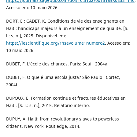
https://journals.sagepub.com/doi/10.3102/0013189X08331140
.
Acesso em: 10 maio 2026.
DORT, E ; CADET, K. Conditions de vie des enseignants en
Haïti: handicaps majeurs à un enseignement de qualité. [S.
l.: s. n.], 2025. Disponível em:
https://lescientifique.org/rhsevolume1numero2
. Acesso em:
10 maio 2026.
DUBET, F. L’école des chances. Paris: Seuil, 2004a.
DUBET, F. O que é uma escola justa? São Paulo : Cortez,
2004b.
DUPOUX, E. Formation continue et fractures éducatives en
Haïti. [S. l.: s. n.], 2015. Relatório interno.
DUPUY, A. Haiti: from revolutionary slaves to powerless
citizens. New York: Routledge, 2014.