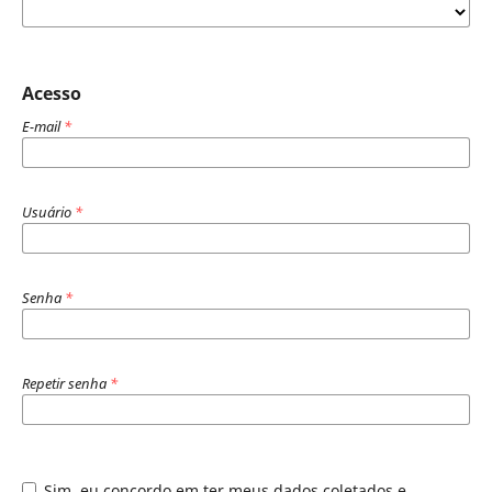
Acesso
E-mail
*
Usuário
*
Senha
*
Repetir senha
*
Sim, eu concordo em ter meus dados coletados e