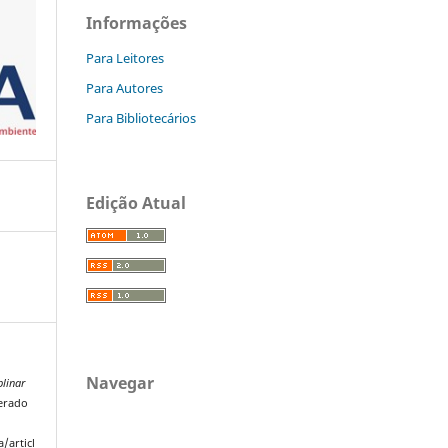
Informações
Para Leitores
Para Autores
Para Bibliotecários
Edição Atual
Navegar
plinar
perado
/articl