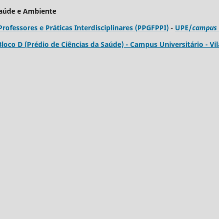
Saúde e Ambiente
fessores e Práticas Interdisciplinares (PPGFPPI)
-
UPE/
campus
 Bloco D (Prédio de Ciências da Saúde) - Campus Universitário - Vil