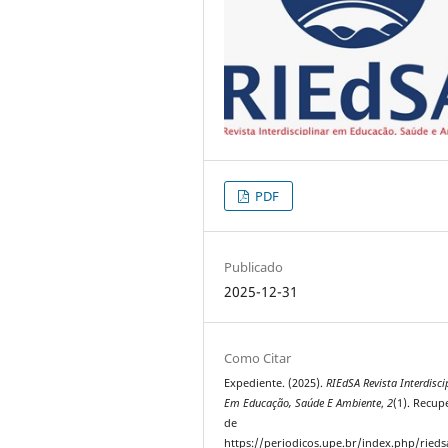
PDF
Publicado
2025-12-31
Como Citar
Expediente. (2025).
RIEdSA Revista Interdisci
Em Educação, Saúde E Ambiente
,
2
(1). Recu
de
https://periodicos.upe.br/index.php/riedsa