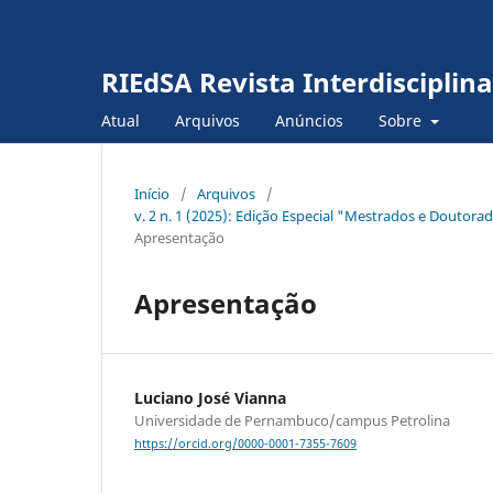
RIEdSA Revista Interdiscipli
Atual
Arquivos
Anúncios
Sobre
Início
/
Arquivos
/
v. 2 n. 1 (2025): Edição Especial "Mestrados e Doutor
Apresentação
Apresentação
Luciano José Vianna
Universidade de Pernambuco/campus Petrolina
https://orcid.org/0000-0001-7355-7609