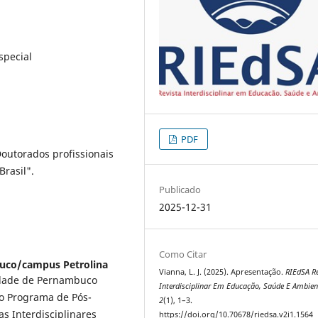
special
PDF
outorados profissionais
rasil".
Publicado
2025-12-31
Como Citar
uco/campus Petrolina
Vianna, L. J. (2025). Apresentação.
RIEdSA Re
sidade de Pernambuco
Interdisciplinar Em Educação, Saúde E Ambien
do Programa de Pós-
2
(1), 1–3.
s Interdisciplinares
https://doi.org/10.70678/riedsa.v2i1.1564