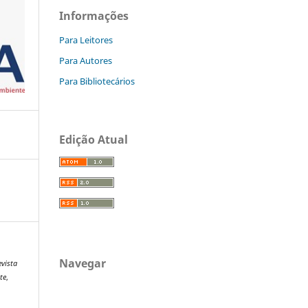
Informações
Para Leitores
Para Autores
Para Bibliotecários
Edição Atual
Navegar
vista
te
,