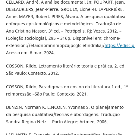
CELLARD, André. A análise documental. In: POUPART, Jean.
DESLAURIERS, Jean-Pierre. GROULX, Lionel-H. LAPERRIÈRE,
Anne. MAYER, Robert. PIRES, Álvaro. A pesquisa qualitativa:
enfoques epistemológicos e metodológicos. Tradução de
Ana Cristina Nasser. 3ª ed. – Petrópolis, RJ: Vozes, 2012. –
(Coleção sociologia), 295 – 316p. Disponível em: chrome-
extension://efaidnbmnnnibpcajpcglclefindmkaj/
https://edisc
Acesso em: 6 mar. 2024.
COSSON, Rildo. Letramento literário: teoria e prática. 2. ed.
São Paulo: Contexto, 2012.
COSSON, Rildo. Paradigmas do ensino da literatura.1 ed., 1ª
reimpressão –São Paulo: Contexto, 2021.
DENZIN, Norman K. LINCOLN, Yvonnas S. O planejamento
da pesquisa qualitativa/teorias e abordagens. Tradução
Sandra Regina Netz. – Porto Alegre: Artmed, 2006.
LAPLANTINE, François. A descrição etnográfica. [tradução