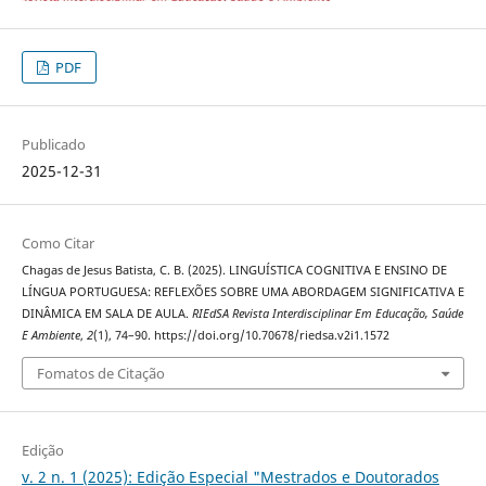
PDF
Publicado
2025-12-31
Como Citar
Chagas de Jesus Batista, C. B. (2025). LINGUÍSTICA COGNITIVA E ENSINO DE
LÍNGUA PORTUGUESA: REFLEXÕES SOBRE UMA ABORDAGEM SIGNIFICATIVA E
DINÂMICA EM SALA DE AULA.
RIEdSA Revista Interdisciplinar Em Educação, Saúde
E Ambiente
,
2
(1), 74–90. https://doi.org/10.70678/riedsa.v2i1.1572
Fomatos de Citação
Edição
v. 2 n. 1 (2025): Edição Especial "Mestrados e Doutorados