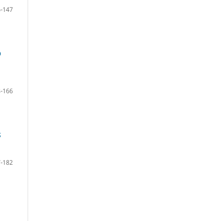
-147
O
-166
S
-182