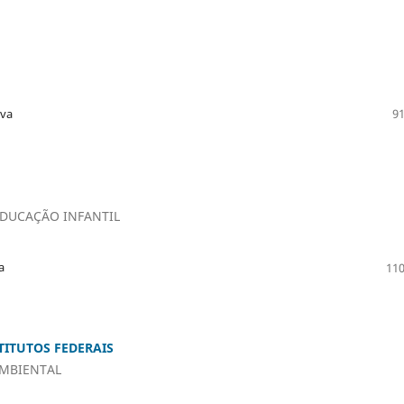
lva
91
EDUCAÇÃO INFANTIL
a
110
TITUTOS FEDERAIS
AMBIENTAL