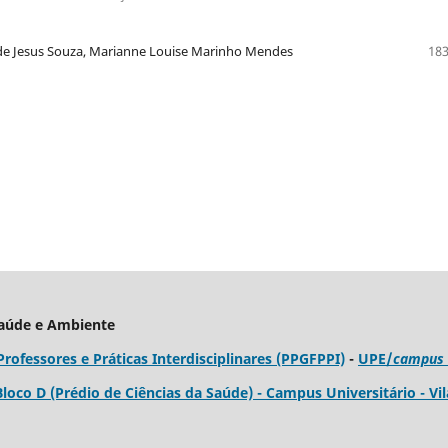
de Jesus Souza, Marianne Louise Marinho Mendes
183
Saúde e Ambiente
fessores e Práticas Interdisciplinares (PPGFPPI)
-
UPE/
campus
 Bloco D (Prédio de Ciências da Saúde) - Campus Universitário - Vil