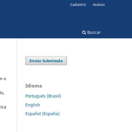
Cadastro
Acesso
Buscar
Enviar Submissão
m o
Idioma
do,
Português (Brasil)
English
tica
Español (España)